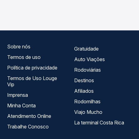
As viações Transpen operam o trecho de Sorocaba, SP
compara os preços de todas as viações em tempo real e
para Apiaí, SP, com horários variados ao longo do dia. Na
garante a melhor oferta para o seu roteiro.
Quero Passagem você compara todas as opções —
empresas, horários, tipos de serviço e preços — em um
só lugar e escolhe a que melhor se encaixa na sua
viagem.
Sobre nós
Gratuidade
Termos de uso
Auto Viações
Política de privacidade
Rodoviárias
Termos de Uso Louge
Destinos
Vip
Afiliados
Imprensa
Rodomilhas
Minha Conta
Viajo Mucho
Atendimento Online
La terminal Costa Rica
Trabalhe Conosco