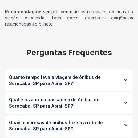
Recomendação:
sempre verifique as regras específicas da
viação escolhida, bem como eventuais exigências
relacionadas ao bilhete.
Perguntas Frequentes
Quanto tempo leva a viagem de ônibus de
Sorocaba, SP para Apiaí, SP?
A viagem de ônibus de Sorocaba, SP para Apiaí, SP leva
Qual é o valor da passagem de ônibus de
em média 4h 46min, podendo variar conforme a viação, o
Sorocaba, SP para Apiaí, SP?
tipo de serviço (convencional, executivo ou leito) e as
condições de tráfego. Na Quero Passagem você consulta
O preço da passagem de ônibus de Sorocaba, SP para
os horários disponíveis e vê a duração exata de cada
Quais empresas de ônibus fazem a rota de
Apiaí, SP custa em média R$ 92,37 e varia conforme a
opção na data desejada.
Sorocaba, SP para Apiaí, SP?
data da viagem, a empresa, o tipo de poltrona e a
antecedência da compra. Na Quero Passagem você