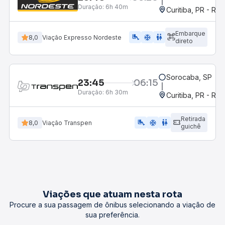
Duração:
6h 40m
Curitiba, PR - Rod
Embarque
airline_seat_legroom_extra
ac_unit
WC
8,0
Viação Expresso Nordeste
direto
Sorocaba, SP
23:45
06:15
Duração:
6h 30m
Curitiba, PR - Rod
Retirada
airline_seat_legroom_extra
ac_unit
WC
8,0
Viação Transpen
guichê
Viações que atuam nesta rota
Procure a sua passagem de ônibus selecionando a viação de
sua preferência.