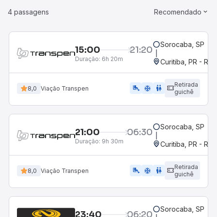
4 passagens
Recomendado
Sorocaba, SP
15:00
21:20
Duração:
6h 20m
Curitiba, PR - Rod
Retirada
airline_seat_legroom_extra
ac_unit
WC
8,0
Viação Transpen
guichê
Sorocaba, SP
21:00
06:30
Duração:
9h 30m
Curitiba, PR - Rod
Retirada
airline_seat_legroom_extra
ac_unit
WC
8,0
Viação Transpen
guichê
Sorocaba, SP
23:40
06:20