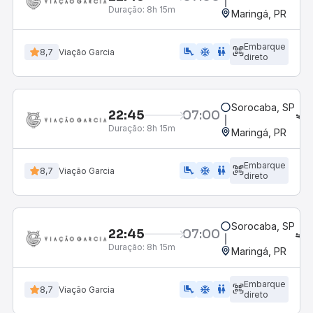
Duração:
8h 15m
Maringá, PR
Embarque
airline_seat_legroom_extra
ac_unit
wc
8,7
Viação Garcia
direto
Sorocaba, SP
22:45
07:00
Duração:
8h 15m
Maringá, PR
Embarque
airline_seat_legroom_extra
ac_unit
wc
8,7
Viação Garcia
direto
Sorocaba, SP
22:45
07:00
Duração:
8h 15m
Maringá, PR
Embarque
airline_seat_legroom_extra
ac_unit
wc
8,7
Viação Garcia
direto