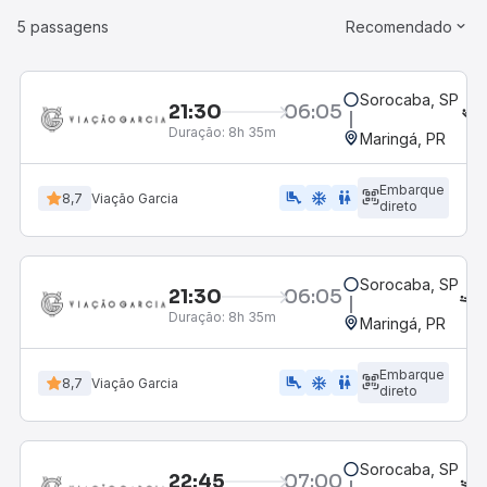
5 passagens
Recomendado
Sorocaba, SP
21:30
06:05
Duração:
8h 35m
Maringá, PR
Embarque
airline_seat_legroom_extra
ac_unit
WC
8,7
Viação Garcia
direto
Sorocaba, SP
21:30
06:05
Duração:
8h 35m
Maringá, PR
Embarque
airline_seat_legroom_extra
ac_unit
wc
8,7
Viação Garcia
direto
Sorocaba, SP
22:45
07:00