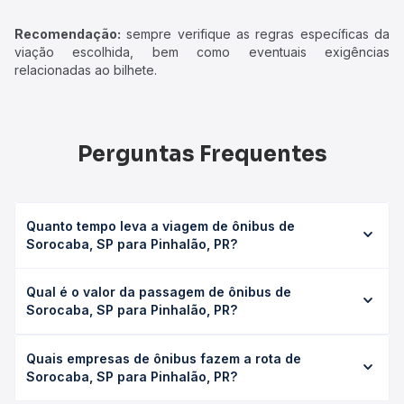
Recomendação:
sempre verifique as regras específicas da
viação escolhida, bem como eventuais exigências
relacionadas ao bilhete.
Perguntas Frequentes
Quanto tempo leva a viagem de ônibus de
Sorocaba, SP para Pinhalão, PR?
A viagem de ônibus de Sorocaba, SP para Pinhalão, PR
Qual é o valor da passagem de ônibus de
leva em média 5h 40min, podendo variar conforme a
Sorocaba, SP para Pinhalão, PR?
viação, o tipo de serviço (convencional, executivo ou
leito) e as condições de tráfego. Na Quero Passagem
O preço da passagem de ônibus de Sorocaba, SP para
você consulta os horários disponíveis e vê a duração
Quais empresas de ônibus fazem a rota de
Pinhalão, PR custa em média R$ 110,08 e varia conforme a
exata de cada opção na data desejada.
Sorocaba, SP para Pinhalão, PR?
data da viagem, a empresa, o tipo de poltrona e a
antecedência da compra. Na Quero Passagem você