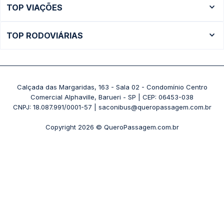
TOP VIAÇÕES
Ônibus São Paulo
Passagens Cometa
Ônibus Brasília
TOP RODOVIÁRIAS
Passagens Gontijo
Ônibus Campinas
Rodoviária São Paulo - Tietê
Passagens 1001
Ônibus Londrina
Rodoviária Rio de Janeiro - Novo Rio
Passagens Águia Branca
+ Destinos
Rodoviária Belo Horizonte - Gov. Israel Pinheiro (Tergip)
Calçada das Margaridas, 163 - Sala 02 - Condomínio Centro
Passagens Pássaro Marron
Comercial Alphaville, Barueri - SP | CEP: 06453-038
Rodoviária Curitiba
+ Viações
CNPJ: 18.087.991/0001-57 | saconibus@queropassagem.com.br
Rodoviária São Paulo - Barra Funda
Copyright 2026 © QueroPassagem.com.br
+ Rodoviárias