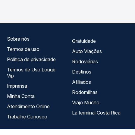
Sorocaba, SP para Uberlândia, MG - TODOS, com horários
em tempo real e garante a melhor oferta para o seu
variados ao longo do dia. Na Quero Passagem você
roteiro.
compara todas as opções — empresas, horários, tipos de
serviço e preços — em um só lugar e escolhe a que
melhor se encaixa na sua viagem.
Sobre nós
Gratuidade
Termos de uso
Auto Viações
Política de privacidade
Rodoviárias
Termos de Uso Louge
Destinos
Vip
Afiliados
Imprensa
Rodomilhas
Minha Conta
Viajo Mucho
Atendimento Online
La terminal Costa Rica
Trabalhe Conosco