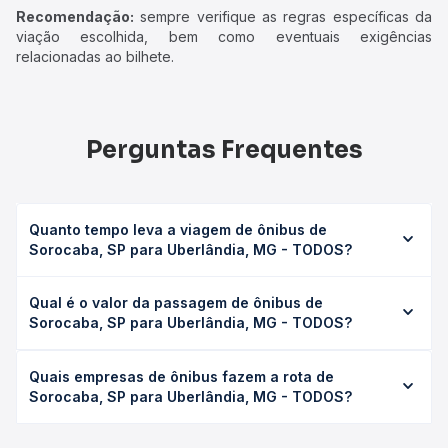
Recomendação:
sempre verifique as regras específicas da
viação escolhida, bem como eventuais exigências
relacionadas ao bilhete.
Perguntas Frequentes
Quanto tempo leva a viagem de ônibus de
Sorocaba, SP para Uberlândia, MG - TODOS?
A viagem de ônibus de Sorocaba, SP para Uberlândia, MG
Qual é o valor da passagem de ônibus de
- TODOS leva em média 20h 11min, podendo variar
Sorocaba, SP para Uberlândia, MG - TODOS?
conforme a viação, o tipo de serviço (convencional,
executivo ou leito) e as condições de tráfego. Na Quero
O preço da passagem de ônibus de Sorocaba, SP para
Passagem você consulta os horários disponíveis e vê a
Quais empresas de ônibus fazem a rota de
Uberlândia, MG - TODOS custa em média R$ 280,21 e
duração exata de cada opção na data desejada.
Sorocaba, SP para Uberlândia, MG - TODOS?
varia conforme a data da viagem, a empresa, o tipo de
poltrona e a antecedência da compra. Na Quero
As viações Roderotas, Real Expresso operam o trecho de
Passagem você compara os preços de todas as viações