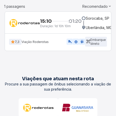
1 passagens
Recomendado
Sorocaba, SP
15:10
01:20
Duração:
1d 10h 10m
Uberlândia, MG -
Embarque
airline_seat_legroom_extra
ac_unit
WC
7,3
Viação Roderotas
direto
Viações que atuam nesta rota
Procure a sua passagem de ônibus selecionando a viação de
sua preferência.