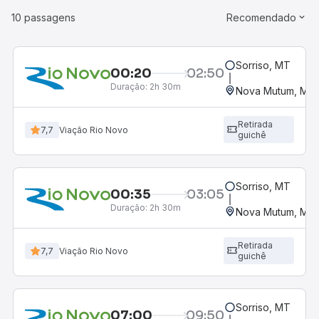
10 passagens
Recomendado
Sorriso, MT
00:20
02:50
Duração:
2h 30m
Nova Mutum, MT
Retirada
7,7
Viação Rio Novo
guichê
Sorriso, MT
00:35
03:05
Duração:
2h 30m
Nova Mutum, MT
Retirada
7,7
Viação Rio Novo
guichê
Sorriso, MT
07:00
09:50