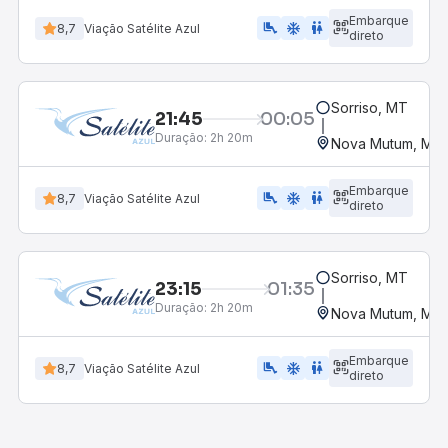
Embarque
airline_seat_legroom_extra
ac_unit
wc
8,7
Viação Satélite Azul
direto
Sorriso, MT
21:45
00:05
Duração:
2h 20m
Nova Mutum, MT
Embarque
airline_seat_legroom_extra
ac_unit
wc
8,7
Viação Satélite Azul
direto
Sorriso, MT
23:15
01:35
Duração:
2h 20m
Nova Mutum, MT
Embarque
airline_seat_legroom_extra
ac_unit
wc
8,7
Viação Satélite Azul
direto