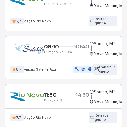
Duração:
2h 50m
Nova Mutum, MT
Retirada
7,7
Viação Rio Novo
guichê
Sorriso, MT
08:10
10:40
Duração:
2h 30m
Nova Mutum, MT
Embarque
airline_seat_legroom_extra
ac_unit
wc
8,7
Viação Satélite Azul
direto
Sorriso, MT
11:30
14:30
Duração:
3h
Nova Mutum, MT
Retirada
7,7
Viação Rio Novo
guichê