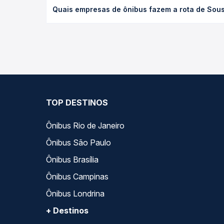
Quais empresas de ônibus fazem a rota de Sousa,
de poltrona e a antecedência da compra. Na Quero
As viações Expresso Guanabara operam o trecho de 
você compara todas as opções — empresas, horário
TOP DESTINOS
Ônibus Rio de Janeiro
Ônibus São Paulo
Ônibus Brasília
Ônibus Campinas
Ônibus Londrina
+ Destinos