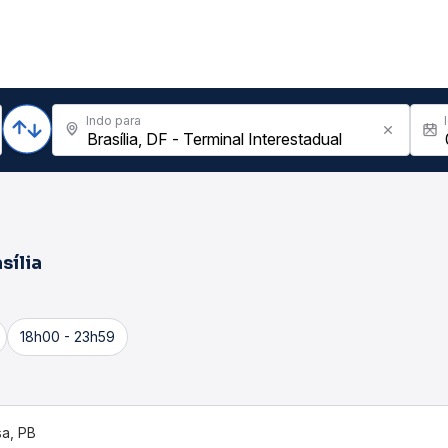
Indo para
sília
18h00 - 23h59
a, PB