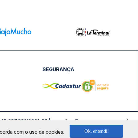
SEGURANÇA
NPJ: 18.087.991/0001-57 | saconibus@queropassagem.com.br
Ok, entendi!
oncorda com o uso de cookies.