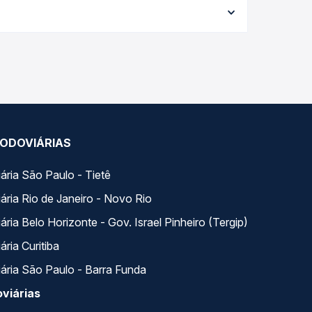
al e garante a melhor oferta para o seu roteiro.
s variados ao longo do dia. Na Quero Passagem
lhor se encaixa na sua viagem.
ODOVIÁRIAS
ária São Paulo - Tietê
ária Rio de Janeiro - Novo Rio
ria Belo Horizonte - Gov. Israel Pinheiro (Tergip)
ria Curitiba
ária São Paulo - Barra Funda
viárias