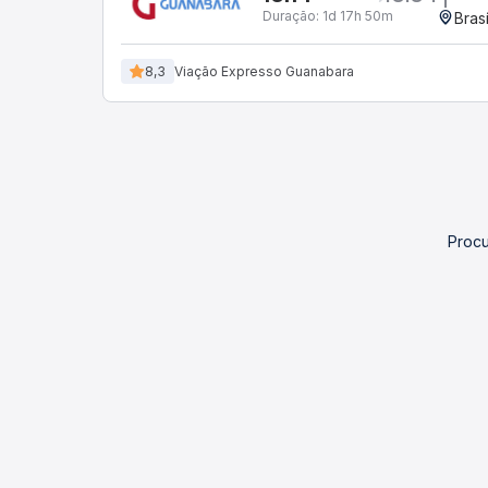
Duração:
1d 17h 50m
Bras
8,3
Viação Expresso Guanabara
Procu