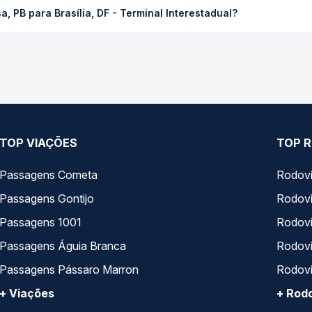
 PB para Brasília, DF - Terminal Interestadual?
 Passagem você compara os preços de todas as viações em tempo re
Sousa, PB para Brasília, DF - Terminal Interestadual, com horário
s, tipos de serviço e preços — em um só lugar e escolhe a que me
TOP VIAÇÕES
TOP R
Passagens Cometa
Rodovi
Passagens Gontijo
Rodovi
Passagens 1001
Rodoviá
Passagens Águia Branca
Rodoviá
Passagens Pássaro Marron
Rodovi
+ Viações
+ Rodo