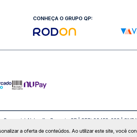
CONHEÇA O GRUPO QP:
ro Comercial Alphaville, Barueri - SP | CEP: 06453-038 | C
Copyright 2026 © QueroPassagem.com.br
sonalizar a oferta de conteúdos. Ao utilizar este site, você c