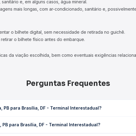
 sanitário e, em alguns casos, água mineral.
viagens mais longas, com ar-condicionado, sanitário e, possivelmente
tar o bilhete digital, sem necessidade de retirada no guichê.
etirar o bilhete físico antes do embarque.
icas da viação escolhida, bem como eventuais exigências relaciona
Perguntas Frequentes
PB para Brasília, DF - Terminal Interestadual?
- Terminal Interestadual leva em média 42h 5min, podendo variar co
PB para Brasília, DF - Terminal Interestadual?
 Quero Passagem você consulta os horários disponíveis e vê a dur
rasília, DF - Terminal Interestadual custa em média R$ 746,86 e va