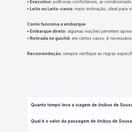
• Executivo:
poltronas confortáveis, ar-condicionado,
• Leito ou Leito-cama:
maior inclinação, ideal para 
Como funciona o embarque
• Embarque direto:
algumas viações permitem apresen
• Retirada no guichê:
em certos casos, é necessário r
Recomendação:
sempre verifique as regras específ
Quanto tempo leva a viagem de ônibus de Sousa, 
A viagem de ônibus de Sousa, PB para Brasília, DF 
Qual é o valor da passagem de ônibus de Sousa, 
executivo ou leito) e as condições de tráfego. Na
O preço da passagem de ônibus de Sousa, PB para B