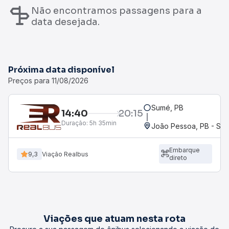
Não encontramos passagens para a
data desejada.
Próxima data disponível
Preços para 11/08/2026
Sumé, PB
14:40
20:15
Duração:
5h 35min
João Pessoa, PB - Se
Embarque
9,3
Viação Realbus
direto
Viações que atuam nesta rota