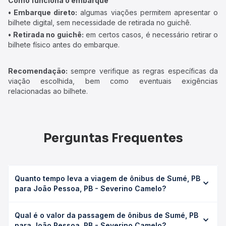
Como funciona o embarque
• Embarque direto:
algumas viações permitem apresentar o
bilhete digital, sem necessidade de retirada no guichê.
• Retirada no guichê:
em certos casos, é necessário retirar o
bilhete físico antes do embarque.
Recomendação:
sempre verifique as regras específicas da
viação escolhida, bem como eventuais exigências
relacionadas ao bilhete.
Perguntas Frequentes
Quanto tempo leva a viagem de ônibus de Sumé, PB
para João Pessoa, PB - Severino Camelo?
A viagem de ônibus de Sumé, PB para João Pessoa, PB -
Qual é o valor da passagem de ônibus de Sumé, PB
Severino Camelo leva em média 5h 31min, podendo variar
para João Pessoa, PB - Severino Camelo?