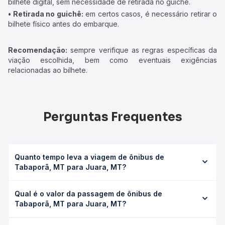
bilhete digital, sem necessidade de retirada no guichê.
• Retirada no guichê:
em certos casos, é necessário retirar o
bilhete físico antes do embarque.
Recomendação:
sempre verifique as regras específicas da
viação escolhida, bem como eventuais exigências
relacionadas ao bilhete.
Perguntas Frequentes
Quanto tempo leva a viagem de ônibus de
Tabaporã, MT para Juara, MT?
A viagem de ônibus de Tabaporã, MT para Juara, MT leva
Qual é o valor da passagem de ônibus de
em média 2h 37min, podendo variar conforme a viação, o
Tabaporã, MT para Juara, MT?
tipo de serviço (convencional, executivo ou leito) e as
condições de tráfego. Na Quero Passagem você consulta
O preço da passagem de ônibus de Tabaporã, MT para