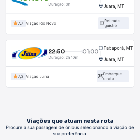
Duração:
3h
Juara, MT
Retirada
7,7
Viação Rio Novo
guichê
Tabaporã, MT
22:50
01:00
Duração:
2h 10m
Juara, MT
Embarque
7,3
Viação Juina
direto
Viações que atuam nesta rota
Procure a sua passagem de ônibus selecionando a viação de
sua preferência.