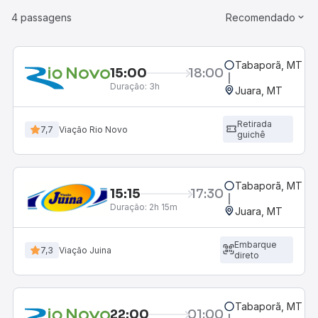
4 passagens
Recomendado
Tabaporã, MT
15:00
18:00
Duração:
3h
Juara, MT
Retirada
7,7
Viação Rio Novo
guichê
Tabaporã, MT
15:15
17:30
Duração:
2h 15m
Juara, MT
Embarque
7,3
Viação Juina
direto
Tabaporã, MT
22:00
01:00