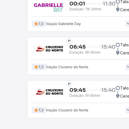
Tali
00:01
11:30
Duração:
11h 29min
Cere
7,3
Viação Gabrielle Day
1°
Tali
06:45
15:40
Duração:
8h 55min
Cere
7,3
Viação Cruzeiro do Norte
1°
Tali
09:45
15:40
Duração:
5h 55min
Cere
7,3
Viação Cruzeiro do Norte