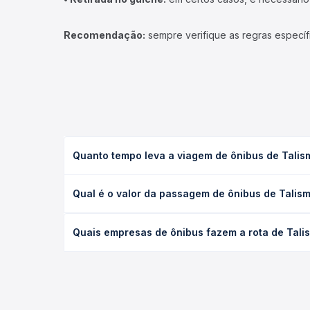
Recomendação:
sempre verifique as regras específ
Quanto tempo leva a viagem de ônibus de Talis
A viagem de ônibus de Talismã, TO para Ceres, GO 
Qual é o valor da passagem de ônibus de Talis
condições de tráfego. Na Quero Passagem você con
O preço da passagem de ônibus de Talismã, TO para
Quais empresas de ônibus fazem a rota de Tali
antecedência da compra. Na Quero Passagem você c
As viações Jarlentur operam o trecho de Talismã,
empresas, horários, tipos de serviço e preços — e