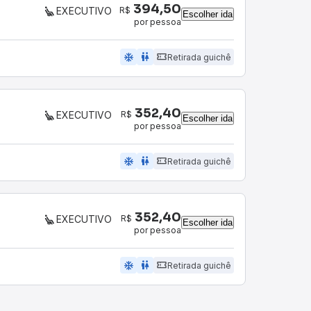
394,50
R$
EXECUTIVO
Escolher ida
por pessoa
ac_unit
wc
Retirada guichê
352,40
R$
EXECUTIVO
Escolher ida
por pessoa
ac_unit
wc
Retirada guichê
352,40
R$
EXECUTIVO
Escolher ida
por pessoa
ac_unit
wc
Retirada guichê