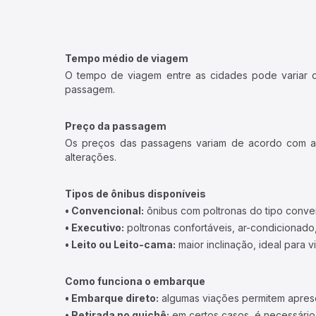
Tempo médio de viagem
O tempo de viagem entre as cidades pode variar con
passagem.
Preço da passagem
Os preços das passagens variam de acordo com a v
alterações.
Tipos de ônibus disponíveis
• Convencional:
ônibus com poltronas do tipo conve
• Executivo:
poltronas confortáveis, ar-condicionado,
• Leito ou Leito-cama:
maior inclinação, ideal para 
Como funciona o embarque
• Embarque direto:
algumas viações permitem apresen
• Retirada no guichê:
em certos casos, é necessário r