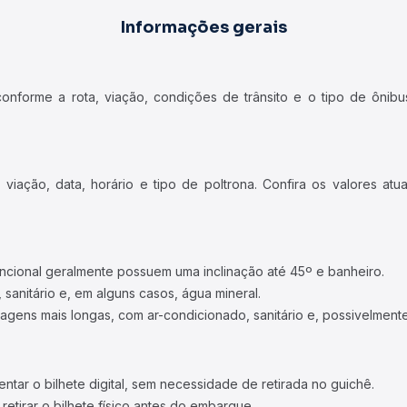
Informações gerais
forme a rota, viação, condições de trânsito e o tipo de ônibus
iação, data, horário e tipo de poltrona. Confira os valores at
ncional geralmente possuem uma inclinação até 45º e banheiro.
 sanitário e, em alguns casos, água mineral.
viagens mais longas, com ar-condicionado, sanitário e, possivelmente
tar o bilhete digital, sem necessidade de retirada no guichê.
etirar o bilhete físico antes do embarque.