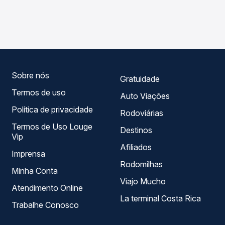
As viações Rio Novo operam o trecho de Tapurah, MT -
Passagem você compara os preços de todas as viações
TODOS para Nova Mutum, MT, com horários variados ao
em tempo real e garante a melhor oferta para o seu
longo do dia. Na Quero Passagem você compara todas as
roteiro.
opções — empresas, horários, tipos de serviço e preços
— em um só lugar e escolhe a que melhor se encaixa na
sua viagem.
Sobre nós
Gratuidade
Termos de uso
Auto Viações
Política de privacidade
Rodoviárias
Termos de Uso Louge
Destinos
Vip
Afiliados
Imprensa
Rodomilhas
Minha Conta
Viajo Mucho
Atendimento Online
La terminal Costa Rica
Trabalhe Conosco