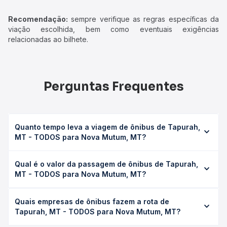
Recomendação:
sempre verifique as regras específicas da
viação escolhida, bem como eventuais exigências
relacionadas ao bilhete.
Perguntas Frequentes
Quanto tempo leva a viagem de ônibus de Tapurah,
MT - TODOS para Nova Mutum, MT?
A viagem de ônibus de Tapurah, MT - TODOS para Nova
Qual é o valor da passagem de ônibus de Tapurah,
Mutum, MT leva em média 3h 10min, podendo variar
MT - TODOS para Nova Mutum, MT?
conforme a viação, o tipo de serviço (convencional,
executivo ou leito) e as condições de tráfego. Na Quero
O preço da passagem de ônibus de Tapurah, MT -
Passagem você consulta os horários disponíveis e vê a
Quais empresas de ônibus fazem a rota de
TODOS para Nova Mutum, MT custa em média R$ 61,19 e
duração exata de cada opção na data desejada.
Tapurah, MT - TODOS para Nova Mutum, MT?
varia conforme a data da viagem, a empresa, o tipo de
poltrona e a antecedência da compra. Na Quero