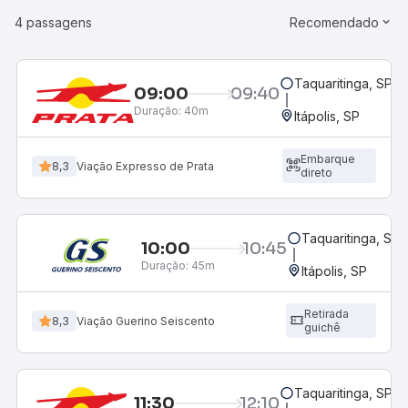
4 passagens
Recomendado
Taquaritinga, SP
09:00
09:40
Duração:
40m
Itápolis, SP
Embarque
8,3
Viação Expresso de Prata
direto
Taquaritinga, SP
10:00
10:45
Duração:
45m
Itápolis, SP
Retirada
8,3
Viação Guerino Seiscento
guichê
Taquaritinga, SP
11:30
12:10