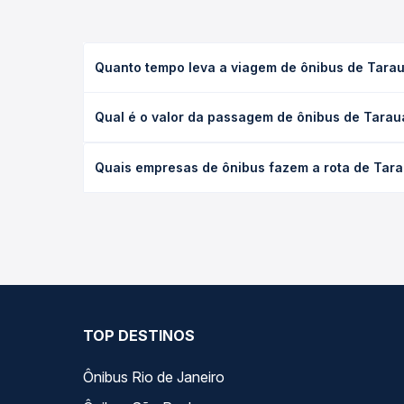
Quanto tempo leva a viagem de ônibus de Tarau
A viagem de ônibus de Tarauacá, AC para Cruzeiro 
Qual é o valor da passagem de ônibus de Taraua
leito) e as condições de tráfego. Na Quero Passag
O preço da passagem de ônibus de Tarauacá, AC par
Quais empresas de ônibus fazem a rota de Tara
a antecedência da compra. Na Quero Passagem você
As viações Trans Acreana operam o trecho de Tara
as opções — empresas, horários, tipos de serviço 
TOP DESTINOS
Ônibus Rio de Janeiro