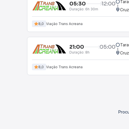
Tara
05:30
12:00
Duração:
6h 30m
Cruz
8,0
Viação Trans Acreana
Tara
21:00
05:00
Duração:
8h
Cruz
8,0
Viação Trans Acreana
Procu