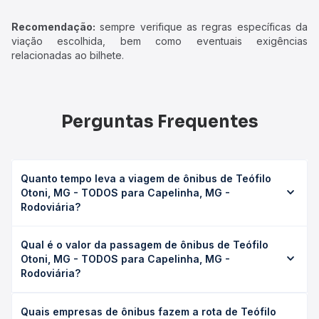
Recomendação:
sempre verifique as regras específicas da
viação escolhida, bem como eventuais exigências
relacionadas ao bilhete.
Perguntas Frequentes
Quanto tempo leva a viagem de ônibus de Teófilo
Otoni, MG - TODOS para Capelinha, MG -
Rodoviária?
A viagem de ônibus de Teófilo Otoni, MG - TODOS para
Qual é o valor da passagem de ônibus de Teófilo
Capelinha, MG - Rodoviária leva em média 5h, podendo
Otoni, MG - TODOS para Capelinha, MG -
variar conforme a viação, o tipo de serviço (convencional,
Rodoviária?
executivo ou leito) e as condições de tráfego. Na Quero
Passagem você consulta os horários disponíveis e vê a
O preço da passagem de ônibus de Teófilo Otoni, MG -
duração exata de cada opção na data desejada.
Quais empresas de ônibus fazem a rota de Teófilo
TODOS para Capelinha, MG - Rodoviária custa em média