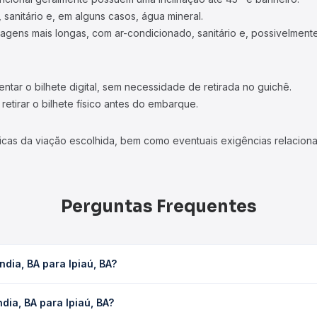
 sanitário e, em alguns casos, água mineral.
viagens mais longas, com ar-condicionado, sanitário e, possivelmente
tar o bilhete digital, sem necessidade de retirada no guichê.
etirar o bilhete físico antes do embarque.
icas da viação escolhida, bem como eventuais exigências relaciona
Perguntas Frequentes
dia, BA para Ipiaú, BA?
 leva em média 2h 10min, podendo variar conforme a viação, o tipo 
dia, BA para Ipiaú, BA?
sulta os horários disponíveis e vê a duração exata de cada opção