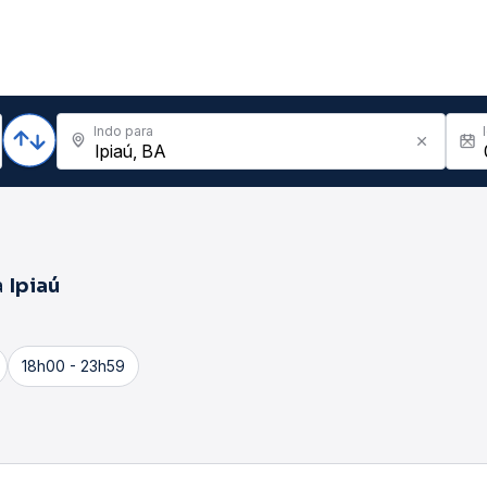
Indo para
a
Ipiaú
18h00 - 23h59