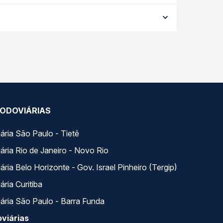
iagem, a empresa, o tipo de poltrona e a
elhor oferta para o seu roteiro.
a Quero Passagem você compara todas as opções —
ODOVIÁRIAS
ária São Paulo - Tietê
ária Rio de Janeiro - Novo Rio
ria Belo Horizonte - Gov. Israel Pinheiro (Tergip)
ria Curitiba
ária São Paulo - Barra Funda
viárias