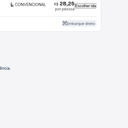
28,25
R$
CONVENCIONAL
Escolher ida
por pessoa
Embarque direto
ência.