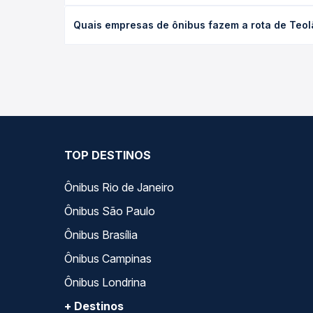
O preço da passagem de ônibus de Teolândia, BA pa
Quais empresas de ônibus fazem a rota de Teolâ
antecedência da compra. Na Quero Passagem você c
As viações Cidade Sol operam o trecho de Teolând
empresas, horários, tipos de serviço e preços — e
TOP DESTINOS
Ônibus Rio de Janeiro
Ônibus São Paulo
Ônibus Brasília
Ônibus Campinas
Ônibus Londrina
+ Destinos