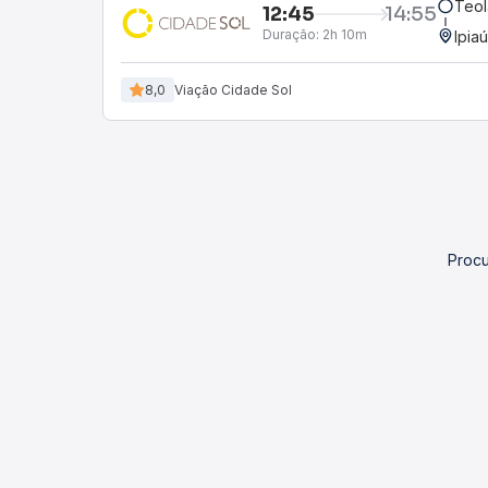
Teol
12:45
14:55
Duração:
2h 10m
Ipia
8,0
Viação Cidade Sol
Procu