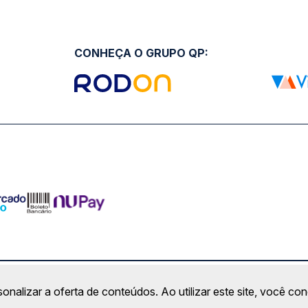
CONHEÇA O GRUPO QP:
ro Comercial Alphaville, Barueri - SP | CEP: 06453-038 | C
sonalizar a oferta de conteúdos. Ao utilizar este site, você c
Copyright 2026 © QueroPassagem.com.br