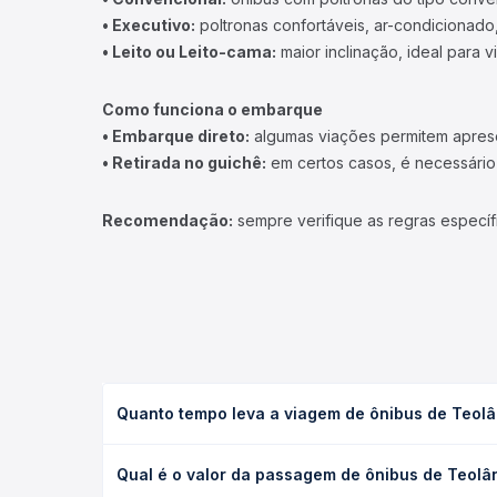
• Executivo:
poltronas confortáveis, ar-condicionado,
• Leito ou Leito-cama:
maior inclinação, ideal para 
Como funciona o embarque
• Embarque direto:
algumas viações permitem apresen
• Retirada no guichê:
em certos casos, é necessário r
Recomendação:
sempre verifique as regras específ
Quanto tempo leva a viagem de ônibus de Teolân
A viagem de ônibus de Teolândia, BA para Ipiaú, BA
Qual é o valor da passagem de ônibus de Teolân
condições de tráfego. Na Quero Passagem você con