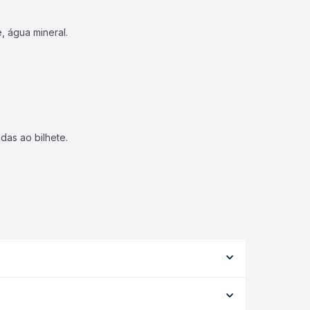
, água mineral.
das ao bilhete.
de serviço (convencional, executivo ou leito) e as
 na data desejada.