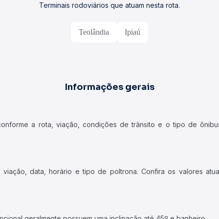
Terminais rodoviários que atuam nesta rota.
Teolândia
Ipiaú
Informações gerais
forme a rota, viação, condições de trânsito e o tipo de ônibus
iação, data, horário e tipo de poltrona. Confira os valores at
ncional geralmente possuem uma inclinação até 45º e banheiro.