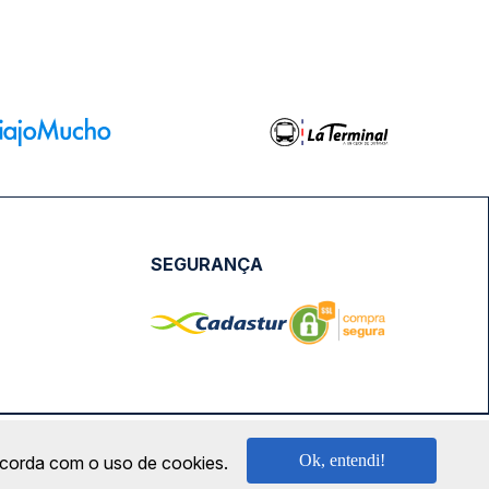
SEGURANÇA
NPJ: 18.087.991/0001-57 | saconibus@queropassagem.com.br
Ok, entendi!
oncorda com o uso de cookies.