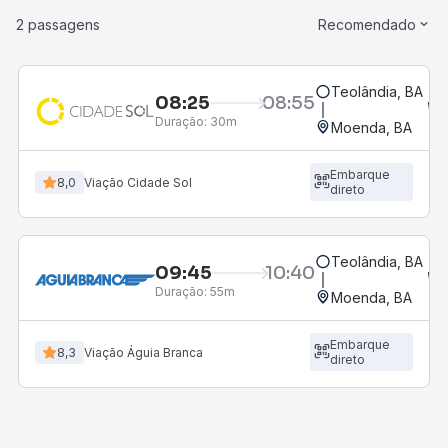
2 passagens
Recomendado
Teolândia, BA
08:25
08:55
Duração:
30m
Moenda, BA
Embarque
8,0
Viação Cidade Sol
direto
Teolândia, BA
09:45
10:40
Duração:
55m
Moenda, BA
Embarque
8,3
Viação Águia Branca
direto