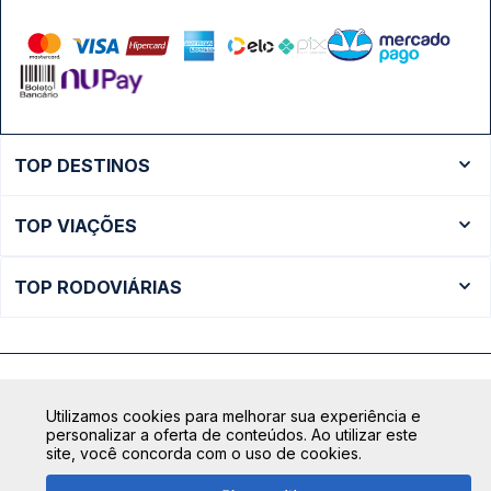
TOP DESTINOS
Ônibus Rio de Janeiro
TOP VIAÇÕES
Ônibus São Paulo
Passagens Cometa
Ônibus Brasília
TOP RODOVIÁRIAS
Passagens Gontijo
Ônibus Campinas
Rodoviária São Paulo - Tietê
Passagens 1001
Ônibus Londrina
Rodoviária Rio de Janeiro - Novo Rio
Passagens Águia Branca
+ Destinos
Rodoviária Belo Horizonte - Gov. Israel Pinheiro (Tergip)
Calçada das Margaridas, 163 - Sala 02 - Condomínio Centro
Passagens Pássaro Marron
Utilizamos cookies para melhorar sua experiência e
Comercial Alphaville, Barueri - SP | CEP: 06453-038
Rodoviária Curitiba
personalizar a oferta de conteúdos. Ao utilizar este
+ Viações
CNPJ: 18.087.991/0001-57 | saconibus@queropassagem.com.br
site, você concorda com o uso de cookies.
Rodoviária São Paulo - Barra Funda
Copyright 2026 © QueroPassagem.com.br