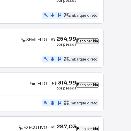
por pessoa
airline_seat_legroom_extra
ac_unit
WC
Embarque direto
254,99
R$
SEMILEITO
Escolher ida
por pessoa
airline_seat_legroom_extra
ac_unit
WC
Embarque direto
314,99
R$
LEITO
Escolher ida
por pessoa
airline_seat_legroom_extra
ac_unit
wc
Embarque direto
287,03
R$
EXECUTIVO
Escolher ida