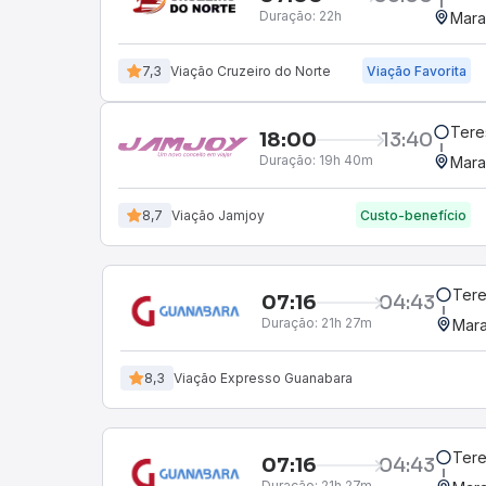
Duração:
22h
Mara
7,3
Viação Cruzeiro do Norte
Viação Favorita
Teres
18:00
13:40
Duração:
19h 40m
Mara
8,7
Viação Jamjoy
Custo-benefício
Tere
07:16
04:43
Duração:
21h 27m
Mara
8,3
Viação Expresso Guanabara
Tere
07:16
04:43
Duração:
21h 27m