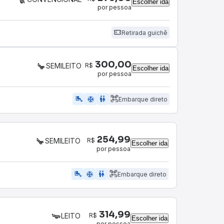
Escolher ida
por pessoa
Retirada guichê
300,00
R$
SEMILEITO
Escolher ida
por pessoa
airline_seat_legroom_extra
ac_unit
WC
Embarque direto
254,99
R$
SEMILEITO
Escolher ida
por pessoa
airline_seat_legroom_extra
ac_unit
WC
Embarque direto
314,99
R$
LEITO
Escolher ida
por pessoa