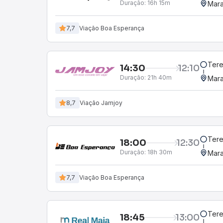
Duração:
16h 15m
Mara
7,7
Viação Boa Esperança
Tere
14:30
12:10
Duração:
21h 40m
Mara
8,7
Viação Jamjoy
Tere
18:00
12:30
Duração:
18h 30m
Mara
7,7
Viação Boa Esperança
Tere
18:45
13:00