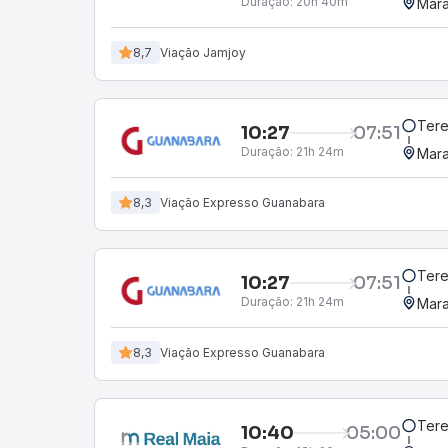
Duração:
20h 40m
Mara
8,7
Viação Jamjoy
Tere
10:27
07:51
Duração:
21h 24m
Mara
8,3
Viação Expresso Guanabara
Tere
10:27
07:51
Duração:
21h 24m
Mara
8,3
Viação Expresso Guanabara
Tere
10:40
05:00