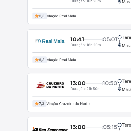
Duração:
18h 20m
Mara
6,3
Viação Real Maia
Tere
10:41
05:01
Duração:
18h 20m
Mara
6,3
Viação Real Maia
Tere
13:00
10:50
Duração:
21h 50m
Mara
7,3
Viação Cruzeiro do Norte
Tere
13:00
05:15