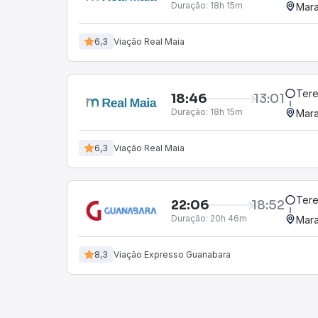
Duração:
18h 15m
Mara
6,3
Viação Real Maia
Tere
18:46
13:01
Duração:
18h 15m
Mara
6,3
Viação Real Maia
Tere
22:06
18:52
Duração:
20h 46m
Mara
8,3
Viação Expresso Guanabara