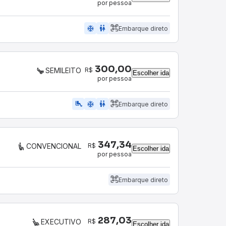
por pessoa
ac_unit
wc
Embarque direto
300,00
R$
SEMILEITO
Escolher ida
por pessoa
airline_seat_legroom_extra
ac_unit
WC
Embarque direto
347,34
R$
CONVENCIONAL
Escolher ida
por pessoa
Embarque direto
287,03
R$
EXECUTIVO
Escolher ida