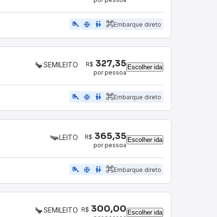
airline_seat_legroom_extra
ac_unit
wc
Embarque direto
327,35
R$
SEMILEITO
Escolher ida
por pessoa
airline_seat_legroom_extra
ac_unit
WC
Embarque direto
365,35
R$
LEITO
Escolher ida
por pessoa
airline_seat_legroom_extra
ac_unit
wc
Embarque direto
300,00
R$
SEMILEITO
Escolher ida