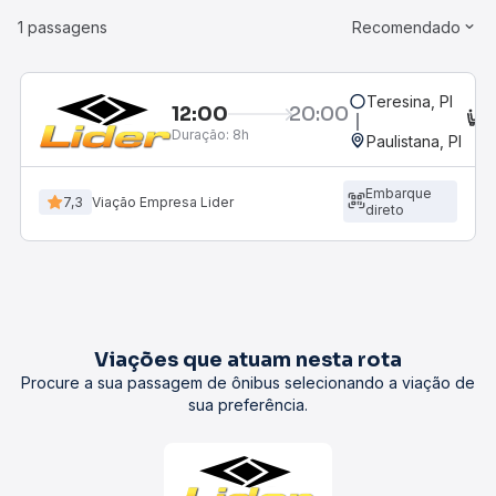
1 passagens
Recomendado
Teresina, PI
12:00
20:00
C
Duração:
8h
Paulistana, PI
Embarque
7,3
Viação Empresa Lider
direto
Viações que atuam nesta rota
Procure a sua passagem de ônibus selecionando a viação de
sua preferência.