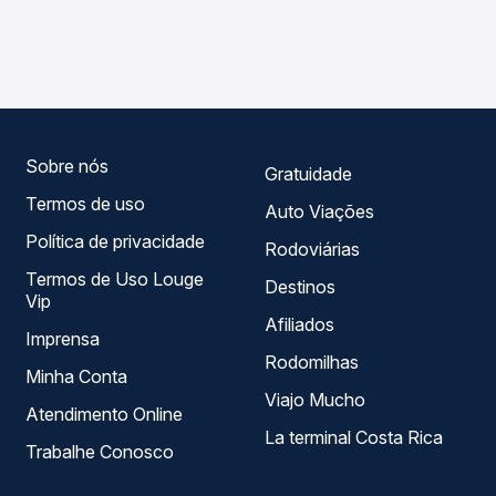
As viações Empresa Lider operam o trecho de Teresina, PI
compara os preços de todas as viações em tempo real e
para Paulistana, PI, com horários variados ao longo do dia.
garante a melhor oferta para o seu roteiro.
Na Quero Passagem você compara todas as opções —
empresas, horários, tipos de serviço e preços — em um
só lugar e escolhe a que melhor se encaixa na sua
viagem.
Sobre nós
Gratuidade
Termos de uso
Auto Viações
Política de privacidade
Rodoviárias
Termos de Uso Louge
Destinos
Vip
Afiliados
Imprensa
Rodomilhas
Minha Conta
Viajo Mucho
Atendimento Online
La terminal Costa Rica
Trabalhe Conosco