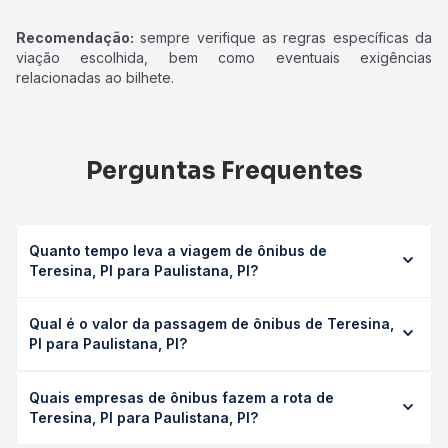
Recomendação:
sempre verifique as regras específicas da
viação escolhida, bem como eventuais exigências
relacionadas ao bilhete.
Perguntas Frequentes
Quanto tempo leva a viagem de ônibus de
Teresina, PI para Paulistana, PI?
A viagem de ônibus de Teresina, PI para Paulistana, PI
Qual é o valor da passagem de ônibus de Teresina,
leva em média 8h, podendo variar conforme a viação, o
PI para Paulistana, PI?
tipo de serviço (convencional, executivo ou leito) e as
condições de tráfego. Na Quero Passagem você consulta
O preço da passagem de ônibus de Teresina, PI para
os horários disponíveis e vê a duração exata de cada
Quais empresas de ônibus fazem a rota de
Paulistana, PI custa em média R$ 170,38 e varia conforme
opção na data desejada.
Teresina, PI para Paulistana, PI?
a data da viagem, a empresa, o tipo de poltrona e a
antecedência da compra. Na Quero Passagem você