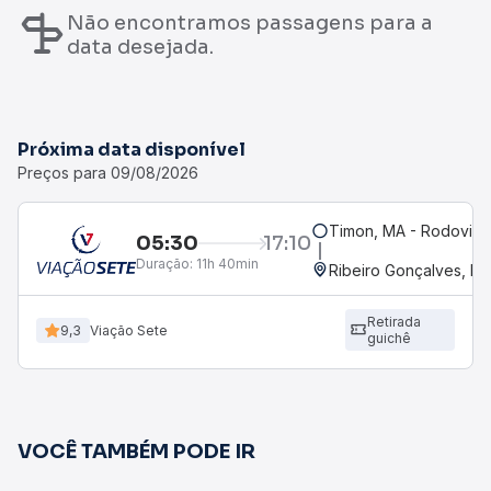
Não encontramos passagens para a
data desejada.
Próxima data disponível
Preços para 09/08/2026
Timon, MA - Rodoviári
05:30
17:10
Duração:
11h 40min
Ribeiro Gonçalves, PI
Retirada
9,3
Viação Sete
guichê
VOCÊ TAMBÉM PODE IR