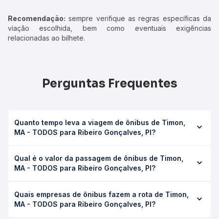
Recomendação:
sempre verifique as regras específicas da
viação escolhida, bem como eventuais exigências
relacionadas ao bilhete.
Perguntas Frequentes
Quanto tempo leva a viagem de ônibus de Timon,
MA - TODOS para Ribeiro Gonçalves, PI?
A viagem de ônibus de Timon, MA - TODOS para Ribeiro
Qual é o valor da passagem de ônibus de Timon,
Gonçalves, PI leva em média 12h 5min, podendo variar
MA - TODOS para Ribeiro Gonçalves, PI?
conforme a viação, o tipo de serviço (convencional,
executivo ou leito) e as condições de tráfego. Na Quero
O preço da passagem de ônibus de Timon, MA - TODOS
Passagem você consulta os horários disponíveis e vê a
Quais empresas de ônibus fazem a rota de Timon,
para Ribeiro Gonçalves, PI custa em média R$ 247,50 e
duração exata de cada opção na data desejada.
MA - TODOS para Ribeiro Gonçalves, PI?
varia conforme a data da viagem, a empresa, o tipo de
poltrona e a antecedência da compra. Na Quero