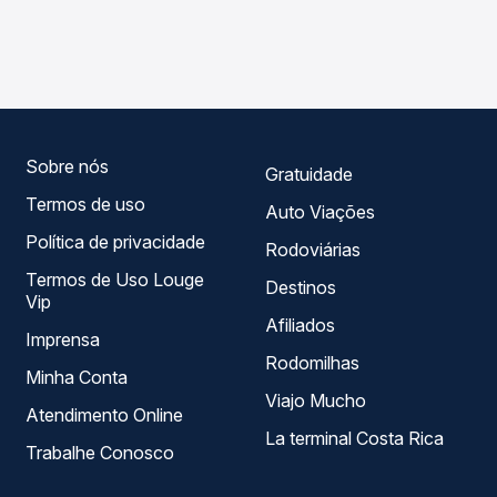
As viações Sete operam o trecho de Timon, MA - TODOS
Passagem você compara os preços de todas as viações
para Ribeiro Gonçalves, PI, com horários variados ao
em tempo real e garante a melhor oferta para o seu
longo do dia. Na Quero Passagem você compara todas as
roteiro.
opções — empresas, horários, tipos de serviço e preços
— em um só lugar e escolhe a que melhor se encaixa na
sua viagem.
Sobre nós
Gratuidade
Termos de uso
Auto Viações
Política de privacidade
Rodoviárias
Termos de Uso Louge
Destinos
Vip
Afiliados
Imprensa
Rodomilhas
Minha Conta
Viajo Mucho
Atendimento Online
La terminal Costa Rica
Trabalhe Conosco