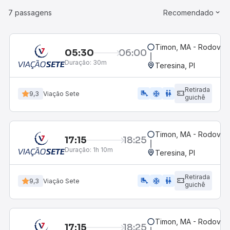
7 passagens
Recomendado
Timon, MA - Rodoviár
05:30
06:00
Duração:
30m
Teresina, PI
Retirada
airline_seat_legroom_extra
ac_unit
WC
9,3
Viação Sete
guichê
Timon, MA - Rodoviár
17:15
18:25
Duração:
1h 10m
Teresina, PI
Retirada
airline_seat_legroom_extra
ac_unit
WC
9,3
Viação Sete
guichê
Timon, MA - Rodoviár
17:15
18:25