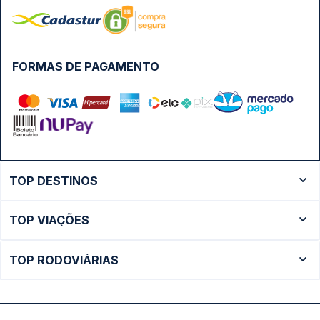
FORMAS DE PAGAMENTO
TOP DESTINOS
Ônibus Rio de Janeiro
TOP VIAÇÕES
Ônibus São Paulo
Passagens Cometa
Ônibus Brasília
TOP RODOVIÁRIAS
Passagens Gontijo
Ônibus Campinas
Rodoviária São Paulo - Tietê
Passagens 1001
Ônibus Londrina
Rodoviária Rio de Janeiro - Novo Rio
Passagens Águia Branca