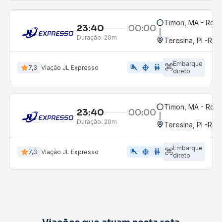
Timon, MA - Rodo
23:40
00:00
Duração:
20m
Teresina, PI -Rod
Embarque
airline_seat_legroom_extra
ac_unit
WC
7,3
Viação JL Expresso
direto
Timon, MA - Rodo
23:40
00:00
Duração:
20m
Teresina, PI -Rod
Embarque
airline_seat_legroom_extra
ac_unit
wc
7,3
Viação JL Expresso
direto