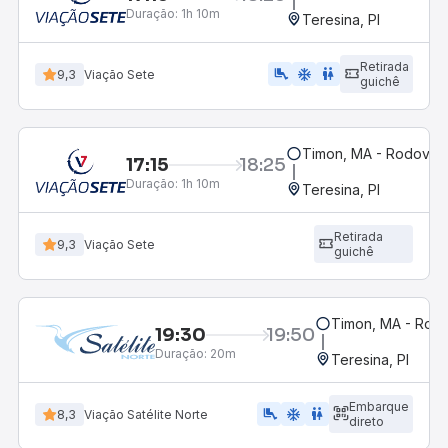
Duração:
1h 10m
Teresina, PI
Retirada
airline_seat_legroom_extra
ac_unit
wc
9,3
Viação Sete
guichê
Timon, MA - Rodoviár
17:15
18:25
Duração:
1h 10m
Teresina, PI
Retirada
9,3
Viação Sete
guichê
Timon, MA - Rodo
19:30
19:50
Duração:
20m
Teresina, PI
Embarque
airline_seat_legroom_extra
ac_unit
wc
8,3
Viação Satélite Norte
direto