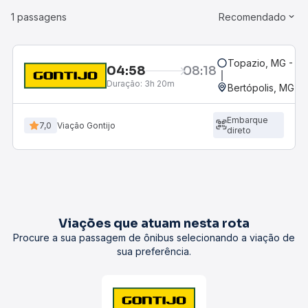
1 passagens
Recomendado
Topazio, MG - Teo
04:58
08:18
Duração:
3h 20m
Bertópolis, MG
Embarque
7,0
Viação Gontijo
direto
Viações que atuam nesta rota
Procure a sua passagem de ônibus selecionando a viação de
sua preferência.