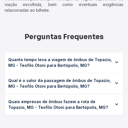
viação escolhida, bem como eventuais exigências
relacionadas ao bilhete.
Perguntas Frequentes
Quanto tempo leva a viagem de ônibus de Topazio,
MG - Teofilo Otoni para Bertópolis, MG?
A viagem de ônibus de Topazio, MG - Teofilo Otoni para
Qual é o valor da passagem de ônibus de Topazio,
Bertópolis, MG leva em média 3h 20min, podendo variar
MG - Teofilo Otoni para Bertópolis, MG?
conforme a viação, o tipo de serviço (convencional,
executivo ou leito) e as condições de tráfego. Na Quero
O preço da passagem de ônibus de Topazio, MG - Teofilo
Passagem você consulta os horários disponíveis e vê a
Quais empresas de ônibus fazem a rota de
Otoni para Bertópolis, MG custa em média R$ 87,30 e varia
duração exata de cada opção na data desejada.
Topazio, MG - Teofilo Otoni para Bertópolis, MG?
conforme a data da viagem, a empresa, o tipo de poltrona
e a antecedência da compra. Na Quero Passagem você
As viações Gontijo operam o trecho de Topazio, MG -
compara os preços de todas as viações em tempo real e
Teofilo Otoni para Bertópolis, MG, com horários variados
garante a melhor oferta para o seu roteiro.