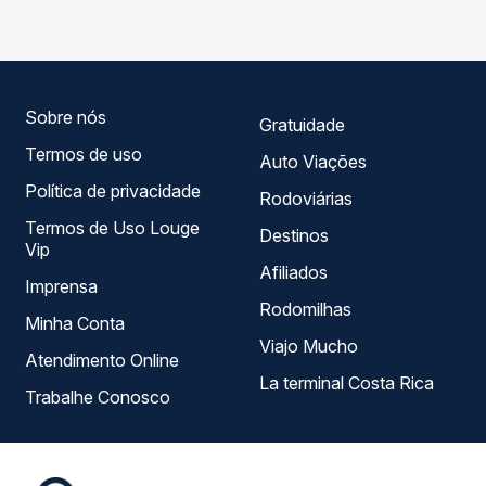
ao longo do dia. Na Quero Passagem você compara todas
as opções — empresas, horários, tipos de serviço e
preços — em um só lugar e escolhe a que melhor se
encaixa na sua viagem.
Sobre nós
Gratuidade
Termos de uso
Auto Viações
Política de privacidade
Rodoviárias
Termos de Uso Louge
Destinos
Vip
Afiliados
Imprensa
Rodomilhas
Minha Conta
Viajo Mucho
Atendimento Online
La terminal Costa Rica
Trabalhe Conosco