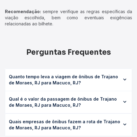
Recomendação:
sempre verifique as regras específicas da
viação escolhida, bem como eventuais exigências
relacionadas ao bilhete.
Perguntas Frequentes
Quanto tempo leva a viagem de ônibus de Trajano
de Moraes, RJ para Macuco, RJ?
A viagem de ônibus de Trajano de Moraes, RJ para
Qual é o valor da passagem de ônibus de Trajano
Macuco, RJ leva em média 0 horas, podendo variar
de Moraes, RJ para Macuco, RJ?
conforme a viação, o tipo de serviço (convencional,
executivo ou leito) e as condições de tráfego. Na Quero
O preço da passagem de ônibus de Trajano de Moraes,
Passagem você consulta os horários disponíveis e vê a
Quais empresas de ônibus fazem a rota de Trajano
RJ para Macuco, RJ custa em média não identificado e
duração exata de cada opção na data desejada.
de Moraes, RJ para Macuco, RJ?
varia conforme a data da viagem, a empresa, o tipo de
poltrona e a antecedência da compra. Na Quero