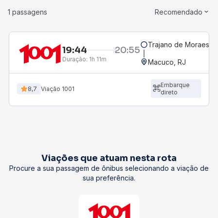
1 passagens
Recomendado
Trajano de Moraes, 
19:44
20:55
Duração:
1h 11m
Macuco, RJ
Embarque
8,7
Viação 1001
direto
Viações que atuam nesta rota
Procure a sua passagem de ônibus selecionando a viação de
sua preferência.