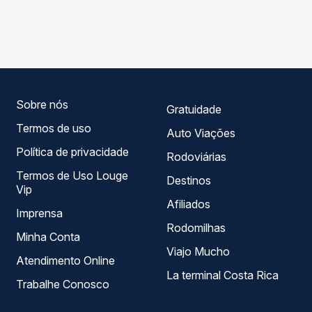
As viações 1001 operam o trecho de Trajano de Moraes,
Passagem você compara os preços de todas as viações
RJ para Macuco, RJ, com horários variados ao longo do
em tempo real e garante a melhor oferta para o seu
dia. Na Quero Passagem você compara todas as opções
roteiro.
— empresas, horários, tipos de serviço e preços — em um
só lugar e escolhe a que melhor se encaixa na sua
viagem.
Sobre nós
Gratuidade
Termos de uso
Auto Viações
Política de privacidade
Rodoviárias
Termos de Uso Louge
Destinos
Vip
Afiliados
Imprensa
Rodomilhas
Minha Conta
Viajo Mucho
Atendimento Online
La terminal Costa Rica
Trabalhe Conosco