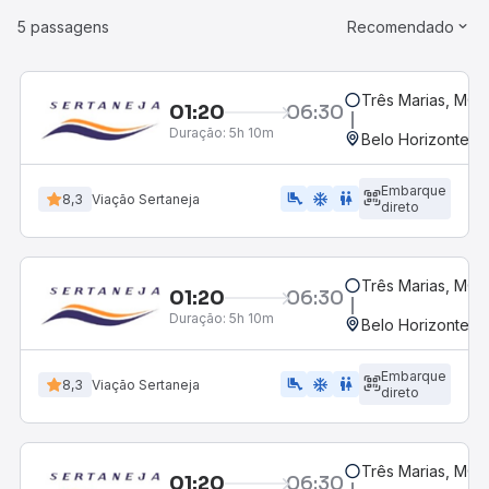
5 passagens
Recomendado
Três Marias, MG
01:20
06:30
Duração:
5h 10m
Belo Horizonte, M
Embarque
airline_seat_legroom_extra
ac_unit
WC
8,3
Viação Sertaneja
direto
Três Marias, MG
01:20
06:30
Duração:
5h 10m
Belo Horizonte, M
Embarque
airline_seat_legroom_extra
ac_unit
wc
8,3
Viação Sertaneja
direto
Três Marias, MG
01:20
06:30