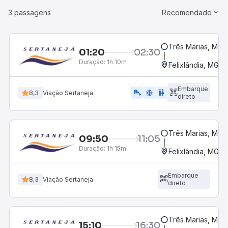
3 passagens
Recomendado
Três Marias, MG
01:20
02:30
Duração:
1h 10m
Felixlândia, MG
Embarque
airline_seat_legroom_extra
ac_unit
WC
8,3
Viação Sertaneja
direto
Três Marias, MG
09:50
11:05
Duração:
1h 15m
Felixlândia, MG
Embarque
8,3
Viação Sertaneja
direto
Três Marias, MG
15:10
16:30