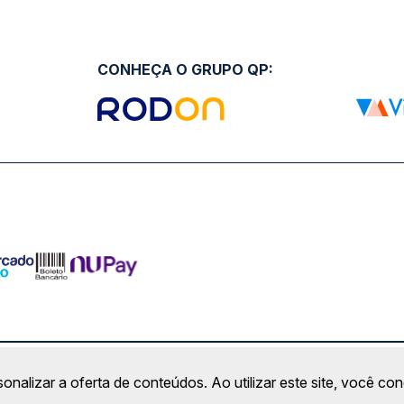
CONHEÇA O GRUPO QP:
ro Comercial Alphaville, Barueri - SP | CEP: 06453-038 | C
sonalizar a oferta de conteúdos. Ao utilizar este site, você c
Copyright 2026 © QueroPassagem.com.br