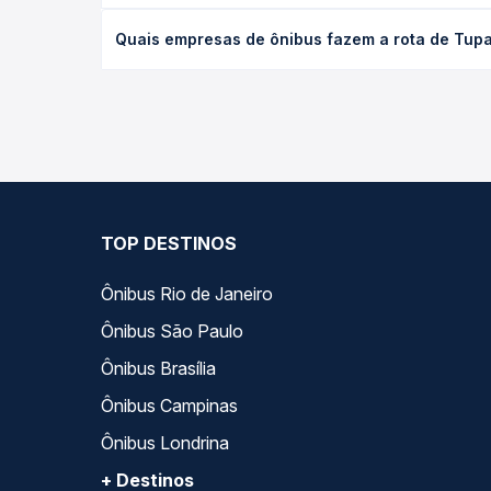
O preço da passagem de ônibus de Tupaciguara, MG
Quais empresas de ônibus fazem a rota de Tup
antecedência da compra. Na Quero Passagem você c
As viações Roderotas operam o trecho de Tupacig
opções — empresas, horários, tipos de serviço e p
TOP DESTINOS
Ônibus Rio de Janeiro
Ônibus São Paulo
Ônibus Brasília
Ônibus Campinas
Ônibus Londrina
+ Destinos