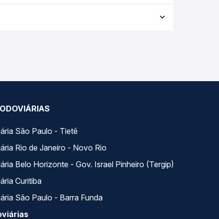
ata da viagem, a empresa, o tipo de poltrona e a
elhor oferta para o seu roteiro.
ia. Na Quero Passagem você compara todas as
viagem.
ODOVIÁRIAS
ária São Paulo - Tietê
ária Rio de Janeiro - Novo Rio
ria Belo Horizonte - Gov. Israel Pinheiro (Tergip)
ria Curitiba
ária São Paulo - Barra Funda
viárias