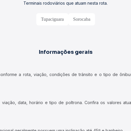
Terminais rodoviários que atuam nesta rota.
Tupaciguara
Sorocaba
Informações gerais
forme a rota, viação, condições de trânsito e o tipo de ônibus
iação, data, horário e tipo de poltrona. Confira os valores at
ncional geralmente possuem uma inclinação até 45º e banheiro.