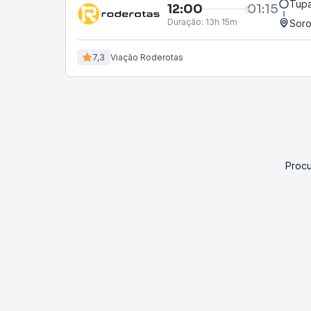
Tupa
12:00
01:15
Duração:
13h 15m
Soro
7,3
Viação Roderotas
Procu