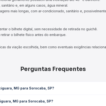
 sanitário e, em alguns casos, água mineral.
viagens mais longas, com ar-condicionado, sanitário e, possivelmente
tar o bilhete digital, sem necessidade de retirada no guichê.
etirar o bilhete físico antes do embarque.
icas da viação escolhida, bem como eventuais exigências relaciona
Perguntas Frequentes
ciguara, MG para Sorocaba, SP?
ba, SP leva em média 13h 24min, podendo variar conforme a viação
ciguara, MG para Sorocaba, SP?
em você consulta os horários disponíveis e vê a duração exata de