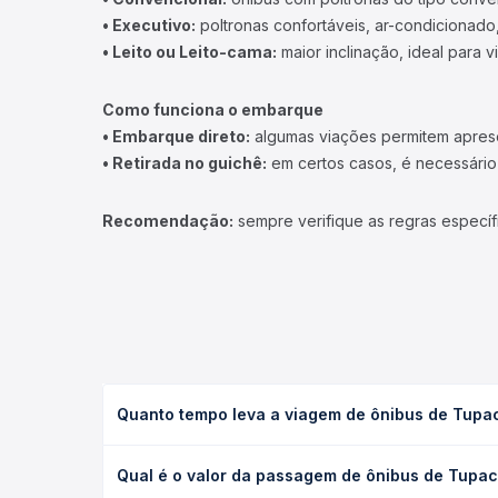
• Executivo:
poltronas confortáveis, ar-condicionado,
• Leito ou Leito-cama:
maior inclinação, ideal para 
Como funciona o embarque
• Embarque direto:
algumas viações permitem apresen
• Retirada no guichê:
em certos casos, é necessário r
Recomendação:
sempre verifique as regras específ
Quanto tempo leva a viagem de ônibus de Tupa
A viagem de ônibus de Tupaciguara, MG para Soroca
Qual é o valor da passagem de ônibus de Tupa
leito) e as condições de tráfego. Na Quero Passag