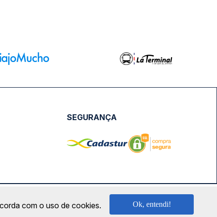
SEGURANÇA
NPJ: 18.087.991/0001-57 | saconibus@queropassagem.com.br
Ok, entendi!
oncorda com o uso de cookies.