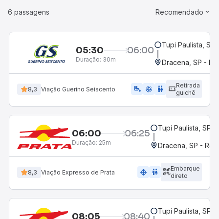
6 passagens
Recomendado
Tupi Paulista, SP
05:30
06:00
Duração:
30m
Dracena, SP - Ro
Retirada
airline_seat_legroom_extra
ac_unit
WC
8,3
Viação Guerino Seiscento
guichê
Tupi Paulista, SP
06:00
06:25
Duração:
25m
Dracena, SP - Rod
Embarque
ac_unit
wc
8,3
Viação Expresso de Prata
direto
Tupi Paulista, SP
08:05
08:40