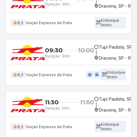
Duração:
35m
Dracena, SP - Rod
Embarque
8,3
Viação Expresso de Prata
direto
Tupi Paulista, SP
09:30
10:00
Duração:
30m
Dracena, SP - Rod
Embarque
ac_unit
wc
8,3
Viação Expresso de Prata
direto
Tupi Paulista, SP
11:30
11:50
Duração:
20m
Dracena, SP - Rod
Embarque
8,3
Viação Expresso de Prata
direto