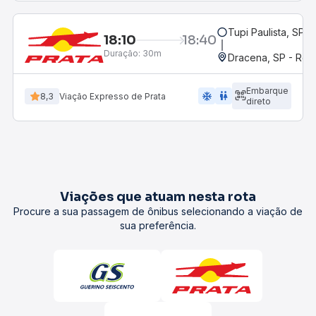
Tupi Paulista, SP
18:10
18:40
Duração:
30m
Dracena, SP - Rod
Embarque
ac_unit
wc
8,3
Viação Expresso de Prata
direto
Viações que atuam nesta rota
Procure a sua passagem de ônibus selecionando a viação de
sua preferência.