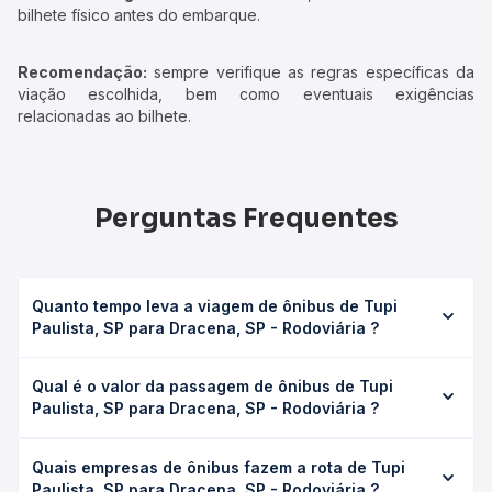
bilhete físico antes do embarque.
Recomendação:
sempre verifique as regras específicas da
viação escolhida, bem como eventuais exigências
relacionadas ao bilhete.
Perguntas Frequentes
Quanto tempo leva a viagem de ônibus de Tupi
Paulista, SP para Dracena, SP - Rodoviária ?
A viagem de ônibus de Tupi Paulista, SP para Dracena, SP
Qual é o valor da passagem de ônibus de Tupi
- Rodoviária leva em média 0h 30min, podendo variar
Paulista, SP para Dracena, SP - Rodoviária ?
conforme a viação, o tipo de serviço (convencional,
executivo ou leito) e as condições de tráfego. Na Quero
O preço da passagem de ônibus de Tupi Paulista, SP para
Passagem você consulta os horários disponíveis e vê a
Quais empresas de ônibus fazem a rota de Tupi
Dracena, SP - Rodoviária custa em média R$ 26,00 e varia
duração exata de cada opção na data desejada.
Paulista, SP para Dracena, SP - Rodoviária ?
conforme a data da viagem, a empresa, o tipo de poltrona