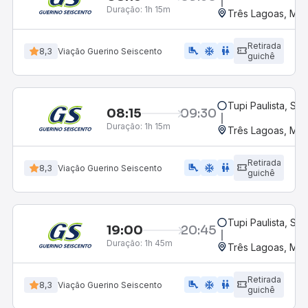
Duração:
1h 15m
Três Lagoas, MS
Retirada
airline_seat_legroom_extra
ac_unit
WC
8,3
Viação Guerino Seiscento
guichê
Tupi Paulista, SP
08:15
09:30
Duração:
1h 15m
Três Lagoas, MS
Retirada
airline_seat_legroom_extra
ac_unit
wc
8,3
Viação Guerino Seiscento
guichê
Tupi Paulista, SP
19:00
20:45
Duração:
1h 45m
Três Lagoas, MS
Retirada
airline_seat_legroom_extra
ac_unit
WC
8,3
Viação Guerino Seiscento
guichê