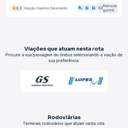
Retirada
airline_seat_legroom_extra
ac_unit
wc
8,3
Viação Guerino Seiscento
guichê
Viações que atuam nesta rota
Procure a sua passagem de ônibus selecionando a viação de
sua preferência.
Rodoviárias
Terminais rodoviários que atuam nesta rota.