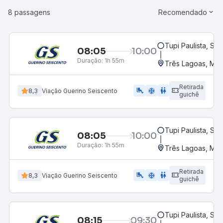
8 passagens
Recomendado
Tupi Paulista, SP
08:05
10:00
Duração:
1h 55m
Três Lagoas, MS
Retirada
airline_seat_legroom_extra
ac_unit
WC
8,3
Viação Guerino Seiscento
guichê
Tupi Paulista, SP
08:05
10:00
Duração:
1h 55m
Três Lagoas, MS
Retirada
airline_seat_legroom_extra
ac_unit
wc
8,3
Viação Guerino Seiscento
guichê
Tupi Paulista, SP
08:15
09:30