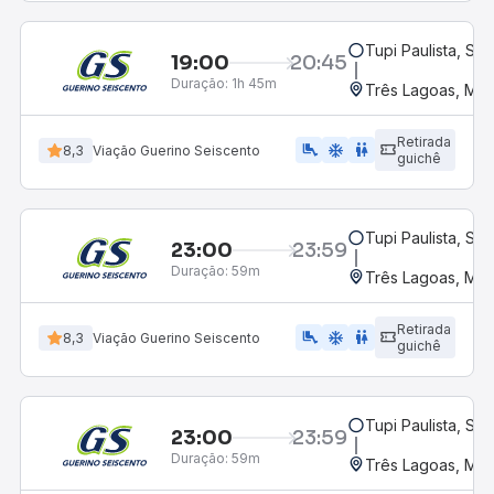
Tupi Paulista, SP
19:00
20:45
Duração:
1h 45m
Três Lagoas, MS
Retirada
airline_seat_legroom_extra
ac_unit
wc
8,3
Viação Guerino Seiscento
guichê
Tupi Paulista, SP
23:00
23:59
Duração:
59m
Três Lagoas, MS
Retirada
airline_seat_legroom_extra
ac_unit
WC
8,3
Viação Guerino Seiscento
guichê
Tupi Paulista, SP
23:00
23:59
Duração:
59m
Três Lagoas, MS