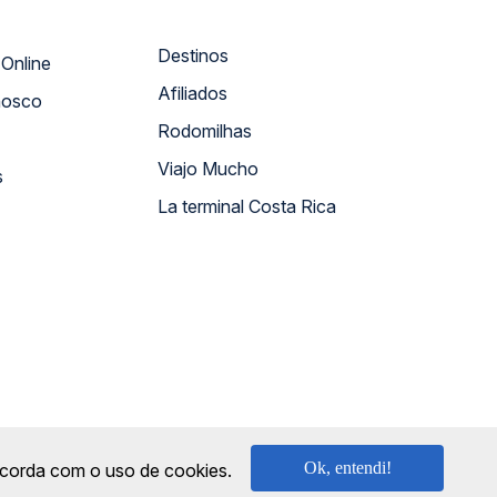
Destinos
Atendimento Online
Afiliados
nosco
Rodomilhas
Viajo Mucho
s
La terminal Costa Rica
Ok, entendi!
oncorda com o uso de cookies.