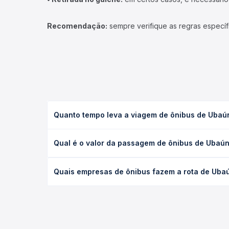
Recomendação:
sempre verifique as regras específ
Quanto tempo leva a viagem de ônibus de Ubaún
A viagem de ônibus de Ubaúna, CE para Fortaleza, 
Qual é o valor da passagem de ônibus de Ubaún
(convencional, executivo ou leito) e as condições
desejada.
O preço da passagem de ônibus de Ubaúna, CE para
Quais empresas de ônibus fazem a rota de Ubaú
tipo de poltrona e a antecedência da compra. Na 
roteiro.
As viações Expresso Guanabara operam o trecho de
você compara todas as opções — empresas, horário