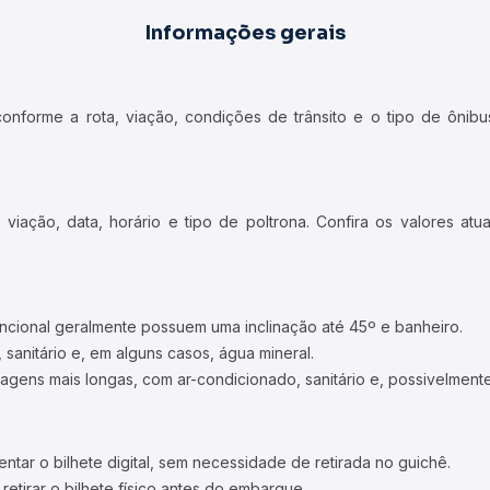
Informações gerais
forme a rota, viação, condições de trânsito e o tipo de ônibus
iação, data, horário e tipo de poltrona. Confira os valores at
ncional geralmente possuem uma inclinação até 45º e banheiro.
 sanitário e, em alguns casos, água mineral.
viagens mais longas, com ar-condicionado, sanitário e, possivelmente
tar o bilhete digital, sem necessidade de retirada no guichê.
etirar o bilhete físico antes do embarque.