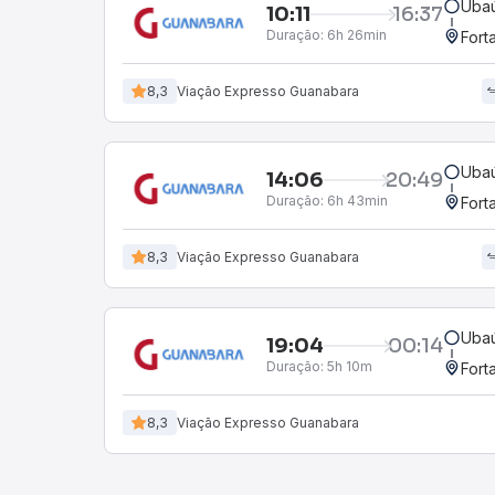
Ubaú
10:11
16:37
Duração:
6h 26min
Fort
8,3
Viação Expresso Guanabara
Ubaú
14:06
20:49
Duração:
6h 43min
Fort
8,3
Viação Expresso Guanabara
Ubaú
19:04
00:14
Duração:
5h 10m
Fort
8,3
Viação Expresso Guanabara