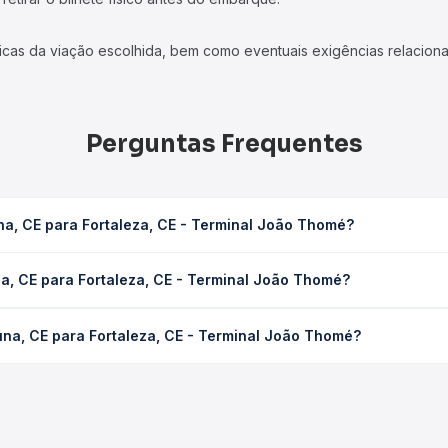
icas da viação escolhida, bem como eventuais exigências relaciona
Perguntas Frequentes
a, CE para Fortaleza, CE - Terminal João Thomé?
CE - Terminal João Thomé leva em média 5h 35min, podendo variar 
a, CE para Fortaleza, CE - Terminal João Thomé?
 de tráfego. Na Quero Passagem você consulta os horários disponív
 Fortaleza, CE - Terminal João Thomé custa em média R$ 66,60 e 
na, CE para Fortaleza, CE - Terminal João Thomé?
Quero Passagem você compara os preços de todas as viações em tem
 Ubaúna, CE para Fortaleza, CE - Terminal João Thomé, com horár
s, tipos de serviço e preços — em um só lugar e escolhe a que me