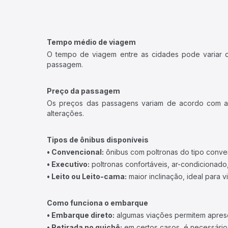
Tempo médio de viagem
O tempo de viagem entre as cidades pode variar con
passagem.
Preço da passagem
Os preços das passagens variam de acordo com a v
alterações.
Tipos de ônibus disponíveis
• Convencional:
ônibus com poltronas do tipo conve
• Executivo:
poltronas confortáveis, ar-condicionado,
• Leito ou Leito-cama:
maior inclinação, ideal para 
Como funciona o embarque
• Embarque direto:
algumas viações permitem apresen
• Retirada no guichê:
em certos casos, é necessário r