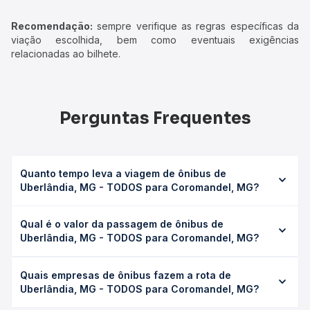
Recomendação:
sempre verifique as regras específicas da
viação escolhida, bem como eventuais exigências
relacionadas ao bilhete.
Perguntas Frequentes
Quanto tempo leva a viagem de ônibus de
Uberlândia, MG - TODOS para Coromandel, MG?
A viagem de ônibus de Uberlândia, MG - TODOS para
Qual é o valor da passagem de ônibus de
Coromandel, MG leva em média 3h 43min, podendo variar
Uberlândia, MG - TODOS para Coromandel, MG?
conforme a viação, o tipo de serviço (convencional,
executivo ou leito) e as condições de tráfego. Na Quero
O preço da passagem de ônibus de Uberlândia, MG -
Passagem você consulta os horários disponíveis e vê a
Quais empresas de ônibus fazem a rota de
TODOS para Coromandel, MG custa em média R$ 71,83 e
duração exata de cada opção na data desejada.
Uberlândia, MG - TODOS para Coromandel, MG?
varia conforme a data da viagem, a empresa, o tipo de
poltrona e a antecedência da compra. Na Quero