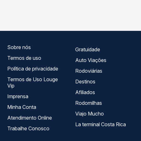
As viações Expresso Araguari, Expresso União operam o
Passagem você compara os preços de todas as viações
trecho de Uberlândia, MG - TODOS para Coromandel, MG,
em tempo real e garante a melhor oferta para o seu
com horários variados ao longo do dia. Na Quero
roteiro.
Passagem você compara todas as opções — empresas,
horários, tipos de serviço e preços — em um só lugar e
escolhe a que melhor se encaixa na sua viagem.
Sobre nós
Gratuidade
Termos de uso
Auto Viações
Política de privacidade
Rodoviárias
Termos de Uso Louge
Destinos
Vip
Afiliados
Imprensa
Rodomilhas
Minha Conta
Viajo Mucho
Atendimento Online
La terminal Costa Rica
Trabalhe Conosco