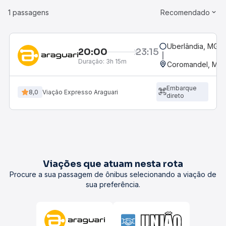
1 passagens
Recomendado
Uberlândia, MG -
20:00
23:15
Duração:
3h 15m
Coromandel, MG
Embarque
8,0
Viação Expresso Araguari
direto
Viações que atuam nesta rota
Procure a sua passagem de ônibus selecionando a viação de
sua preferência.