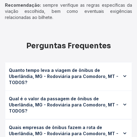
Recomendação:
sempre verifique as regras específicas da
viação escolhida, bem como eventuais exigências
relacionadas ao bilhete.
Perguntas Frequentes
Quanto tempo leva a viagem de ônibus de
Uberlândia, MG - Rodoviária para Comodoro, MT -
TODOS?
A viagem de ônibus de Uberlândia, MG - Rodoviária para
Qual é o valor da passagem de ônibus de
Comodoro, MT - TODOS leva em média 26h 35min,
Uberlândia, MG - Rodoviária para Comodoro, MT -
podendo variar conforme a viação, o tipo de serviço
TODOS?
(convencional, executivo ou leito) e as condições de
tráfego. Na Quero Passagem você consulta os horários
O preço da passagem de ônibus de Uberlândia, MG -
disponíveis e vê a duração exata de cada opção na data
Quais empresas de ônibus fazem a rota de
Rodoviária para Comodoro, MT - TODOS custa em média
desejada.
Uberlândia, MG - Rodoviária para Comodoro, MT -
R$ 528,38 e varia conforme a data da viagem, a empresa,