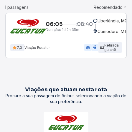
1 passagens
Recomendado
Uberlândia, MG -
06:05
08:40
Duração:
1d 2h 35m
Comodoro, MT
Retirada
ac_unit
wc
7,0
Viação Eucatur
guichê
Viações que atuam nesta rota
Procure a sua passagem de ônibus selecionando a viação de
sua preferência.