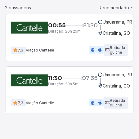
2 passagens
Recomendado
Umuarama, PR
00:55
21:20
Duração:
20h 25m
Cristalina, GO
Retirada
ac_unit
wc
7,3
Viação Cantelle
guichê
Umuarama, PR
11:30
07:35
Duração:
20h 5m
Cristalina, GO
Retirada
ac_unit
wc
7,3
Viação Cantelle
guichê