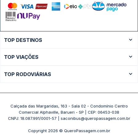
TOP DESTINOS
Ônibus Rio de Janeiro
TOP VIAÇÕES
Ônibus São Paulo
Passagens Cometa
Ônibus Brasília
TOP RODOVIÁRIAS
Passagens Gontijo
Ônibus Campinas
Rodoviária São Paulo - Tietê
Passagens 1001
Ônibus Londrina
Rodoviária Rio de Janeiro - Novo Rio
Passagens Águia Branca
+ Destinos
Rodoviária Belo Horizonte - Gov. Israel Pinheiro (Tergip)
Calçada das Margaridas, 163 - Sala 02 - Condomínio Centro
Passagens Pássaro Marron
Comercial Alphaville, Barueri - SP | CEP: 06453-038
Rodoviária Curitiba
+ Viações
CNPJ: 18.087.991/0001-57 | saconibus@queropassagem.com.br
Rodoviária São Paulo - Barra Funda
Copyright 2026 © QueroPassagem.com.br
+ Rodoviárias