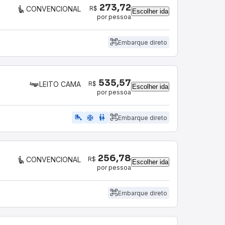
273,72
R$
CONVENCIONAL
Escolher ida
por pessoa
Embarque direto
535,57
R$
LEITO CAMA
Escolher ida
por pessoa
airline_seat_legroom_extra
ac_unit
wc
Embarque direto
256,78
R$
CONVENCIONAL
Escolher ida
por pessoa
Embarque direto