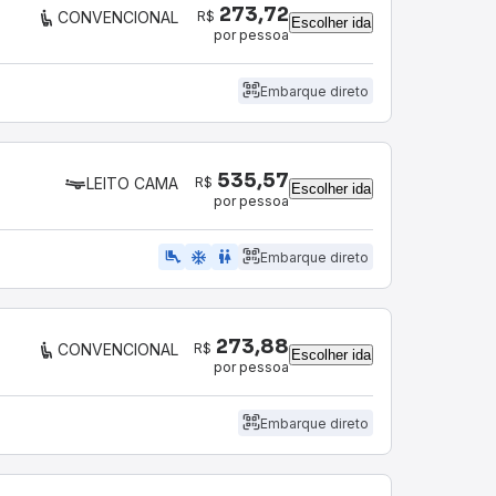
273,72
R$
CONVENCIONAL
Escolher ida
por pessoa
Embarque direto
535,57
R$
LEITO CAMA
Escolher ida
por pessoa
airline_seat_legroom_extra
ac_unit
wc
Embarque direto
273,88
R$
CONVENCIONAL
Escolher ida
por pessoa
Embarque direto