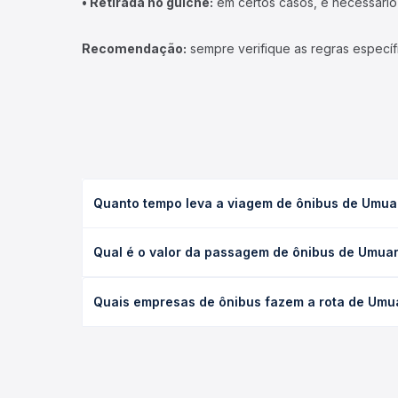
• Retirada no guichê:
em certos casos, é necessário r
Recomendação:
sempre verifique as regras específ
Quanto tempo leva a viagem de ônibus de Umuar
A viagem de ônibus de Umuarama, PR - TODOS para C
Qual é o valor da passagem de ônibus de Umuar
(convencional, executivo ou leito) e as condições
desejada.
O preço da passagem de ônibus de Umuarama, PR - 
Quais empresas de ônibus fazem a rota de Umua
tipo de poltrona e a antecedência da compra. Na 
roteiro.
As viações Garcia, Expresso Nossa Senhora da Penh
Na Quero Passagem você compara todas as opções —
viagem.