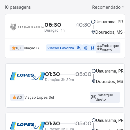
10 passagens
Recomendado
Umuarama, PR
06:30
10:30
Duração:
4h
Dourados, MS - R
Embarque
airline_seat_legroom_extra
ac_unit
WC
8,7
Viação Garcia
Viação Favorita
direto
Umuarama, PR
01:30
05:00
Duração:
3h 30m
Dourados, MS - R
Embarque
8,0
Viação Lopes Sul
direto
Umuarama, PR
01:30
05:00
Duração:
3h 30m