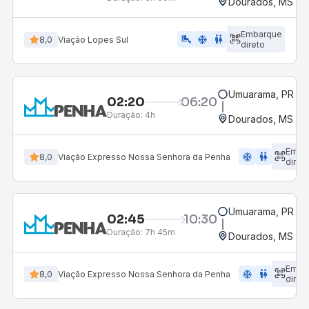
Dourados, MS - R
Embarque
airline_seat_legroom_extra
ac_unit
wc
8,0
Viação Lopes Sul
direto
Umuarama, PR
02:20
06:20
Duração:
4h
Dourados, MS - R
Emba
ac_unit
wc
8,0
Viação Expresso Nossa Senhora da Penha
diret
Umuarama, PR
02:45
10:30
Duração:
7h 45m
Dourados, MS - R
Emba
ac_unit
wc
8,0
Viação Expresso Nossa Senhora da Penha
diret