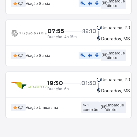
Embarque
airline_seat_legroom_extra
ac_unit
WC
8,7
Viação Garcia
direto
Umuarama, PR
07:55
12:10
Duração:
4h 15m
Dourados, MS - R
Embarque
airline_seat_legroom_extra
ac_unit
wc
8,7
Viação Garcia
direto
Umuarama, PR
19:30
01:30
Duração:
6h
Dourados, MS - R
1
Embarque
8,7
Viação Umuarama
conexão
direto