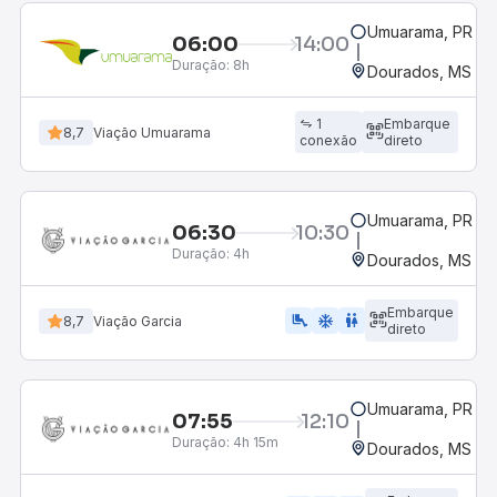
Umuarama, PR
06:00
14:00
Duração:
8h
Dourados, MS - R
1
Embarque
8,7
Viação Umuarama
conexão
direto
Umuarama, PR
06:30
10:30
Duração:
4h
Dourados, MS - R
Embarque
airline_seat_legroom_extra
ac_unit
wc
8,7
Viação Garcia
direto
Umuarama, PR
07:55
12:10
Duração:
4h 15m
Dourados, MS - R