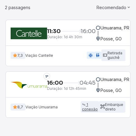
2 passagens
Recomendado
Umuarama, PR
11:30
16:00
Duração:
1d 4h 30m
Posse, GO
Retirada
ac_unit
wc
7,3
Viação Cantelle
guichê
2°
Umuarama, PR
16:00
04:45
Duração:
1d 12h 45min
Posse, GO
1
Embarque
8,7
Viação Cantelle
conexão
direto