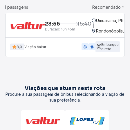
1 passagens
Recomendado
Umuarama, PR
23:55
16:40
Duração:
16h 45m
Rondonópolis, M
Embarque
ac_unit
wc
8,0
Viação Valtur
direto
Viações que atuam nesta rota
Procure a sua passagem de ônibus selecionando a viação de
sua preferência.