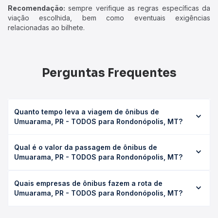
Recomendação:
sempre verifique as regras específicas da
viação escolhida, bem como eventuais exigências
relacionadas ao bilhete.
Perguntas Frequentes
Quanto tempo leva a viagem de ônibus de
Umuarama, PR - TODOS para Rondonópolis, MT?
A viagem de ônibus de Umuarama, PR - TODOS para
Qual é o valor da passagem de ônibus de
Rondonópolis, MT leva em média 16h 24min, podendo
Umuarama, PR - TODOS para Rondonópolis, MT?
variar conforme a viação, o tipo de serviço (convencional,
executivo ou leito) e as condições de tráfego. Na Quero
O preço da passagem de ônibus de Umuarama, PR -
Passagem você consulta os horários disponíveis e vê a
Quais empresas de ônibus fazem a rota de
TODOS para Rondonópolis, MT custa em média R$
duração exata de cada opção na data desejada.
Umuarama, PR - TODOS para Rondonópolis, MT?
378,82 e varia conforme a data da viagem, a empresa, o
tipo de poltrona e a antecedência da compra. Na Quero
As viações Valtur, Lopes Sul operam o trecho de
Passagem você compara os preços de todas as viações