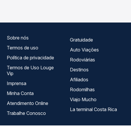
Umuarama, PR - TODOS para Rondonópolis, MT, com
em tempo real e garante a melhor oferta para o seu
horários variados ao longo do dia. Na Quero Passagem
roteiro.
você compara todas as opções — empresas, horários,
tipos de serviço e preços — em um só lugar e escolhe a
que melhor se encaixa na sua viagem.
Sobre nós
Gratuidade
Termos de uso
Auto Viações
Política de privacidade
Rodoviárias
Termos de Uso Louge
Destinos
Vip
Afiliados
Imprensa
Rodomilhas
Minha Conta
Viajo Mucho
Atendimento Online
La terminal Costa Rica
Trabalhe Conosco