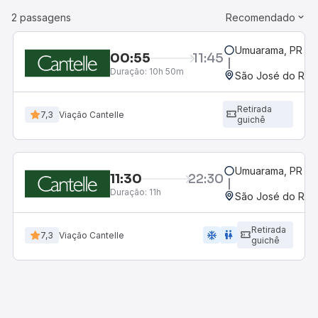
2 passagens
Recomendado
Umuarama, PR
00:55
11:45
Duração:
10h 50m
São José do Rio P
Retirada
7,3
Viação Cantelle
guichê
Umuarama, PR
11:30
22:30
Duração:
11h
São José do Rio P
Retirada
ac_unit
wc
7,3
Viação Cantelle
guichê