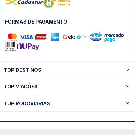
FORMAS DE PAGAMENTO
TOP DESTINOS
Ônibus Rio de Janeiro
TOP VIAÇÕES
Ônibus São Paulo
Passagens Cometa
Ônibus Brasília
TOP RODOVIÁRIAS
Passagens Gontijo
Ônibus Campinas
Rodoviária São Paulo - Tietê
Passagens 1001
Ônibus Londrina
Rodoviária Rio de Janeiro - Novo Rio
Passagens Águia Branca
+ Destinos
Rodoviária Belo Horizonte - Gov. Israel Pinheiro (Tergip)
Calçada das Margaridas, 163 - Sala 02 - Condomínio Centro