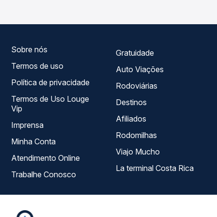
dia. Na Quero Passagem você compara todas as opções
— empresas, horários, tipos de serviço e preços — em um
só lugar e escolhe a que melhor se encaixa na sua
viagem.
Sobre nós
Gratuidade
Termos de uso
Auto Viações
Política de privacidade
Rodoviárias
Termos de Uso Louge
Destinos
Vip
Afiliados
Imprensa
Rodomilhas
Minha Conta
Viajo Mucho
Atendimento Online
La terminal Costa Rica
Trabalhe Conosco