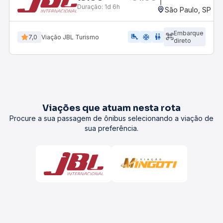
Duração:
1d 6h
São Paulo, SP - R
Embarque
airline_seat_legroom_extra
ac_unit
wc
7,0
Viação JBL Turismo
direto
Viações que atuam nesta rota
Procure a sua passagem de ônibus selecionando a viação de
sua preferência.