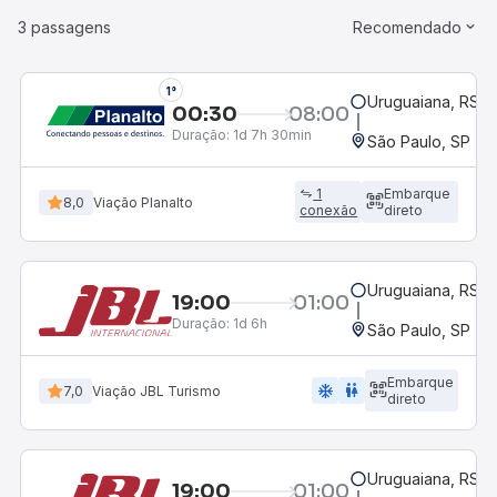
3 passagens
Recomendado
1°
Uruguaiana, RS -
00:30
08:00
Duração:
1d 7h 30min
São Paulo, SP - R
1
Embarque
8,0
Viação Planalto
conexão
direto
Uruguaiana, RS -
19:00
01:00
Duração:
1d 6h
São Paulo, SP - R
Embarque
ac_unit
wc
7,0
Viação JBL Turismo
direto
Uruguaiana, RS -
19:00
01:00