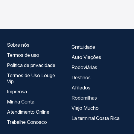
As viações Cidade Sol operam o trecho de Utinga, BA
Passagem você compara os preços de todas as viações
para Feira de Santana, BA - Rodoviária, com horários
em tempo real e garante a melhor oferta para o seu
variados ao longo do dia. Na Quero Passagem você
roteiro.
compara todas as opções — empresas, horários, tipos de
serviço e preços — em um só lugar e escolhe a que
melhor se encaixa na sua viagem.
Sobre nós
Gratuidade
Termos de uso
Auto Viações
Política de privacidade
Rodoviárias
Termos de Uso Louge
Destinos
Vip
Afiliados
Imprensa
Rodomilhas
Minha Conta
Viajo Mucho
Atendimento Online
La terminal Costa Rica
Trabalhe Conosco