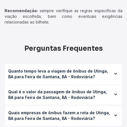
Recomendação:
sempre verifique as regras específicas da
viação escolhida, bem como eventuais exigências
relacionadas ao bilhete.
Perguntas Frequentes
Quanto tempo leva a viagem de ônibus de Utinga,
BA para Feira de Santana, BA - Rodoviária?
A viagem de ônibus de Utinga, BA para Feira de Santana,
Qual é o valor da passagem de ônibus de Utinga,
BA - Rodoviária leva em média 5h 45min, podendo variar
BA para Feira de Santana, BA - Rodoviária?
conforme a viação, o tipo de serviço (convencional,
executivo ou leito) e as condições de tráfego. Na Quero
O preço da passagem de ônibus de Utinga, BA para Feira
Passagem você consulta os horários disponíveis e vê a
Quais empresas de ônibus fazem a rota de Utinga,
de Santana, BA - Rodoviária custa em média R$ 103,50 e
duração exata de cada opção na data desejada.
BA para Feira de Santana, BA - Rodoviária?
varia conforme a data da viagem, a empresa, o tipo de
poltrona e a antecedência da compra. Na Quero