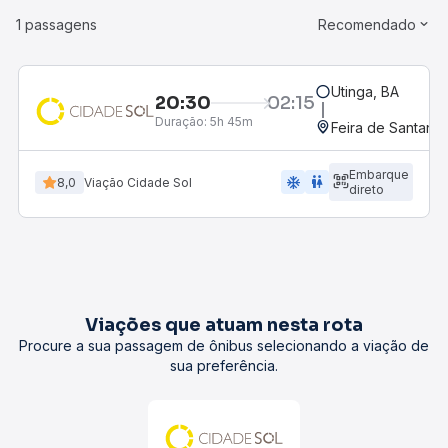
1 passagens
Recomendado
Utinga, BA
20:30
02:15
Duração:
5h 45m
Feira de Santana,
Embarque
ac_unit
wc
8,0
Viação Cidade Sol
direto
Viações que atuam nesta rota
Procure a sua passagem de ônibus selecionando a viação de
sua preferência.