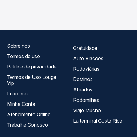
As viações Cidade Sol operam o trecho de Utinga, BA
Passagem você compara os preços de todas as viações
para Salvador, BA - Rodoviária, com horários variados ao
em tempo real e garante a melhor oferta para o seu
longo do dia. Na Quero Passagem você compara todas as
roteiro.
opções — empresas, horários, tipos de serviço e preços
— em um só lugar e escolhe a que melhor se encaixa na
sua viagem.
Sobre nós
Gratuidade
Termos de uso
Auto Viações
Política de privacidade
Rodoviárias
Termos de Uso Louge
Destinos
Vip
Afiliados
Imprensa
Rodomilhas
Minha Conta
Viajo Mucho
Atendimento Online
La terminal Costa Rica
Trabalhe Conosco