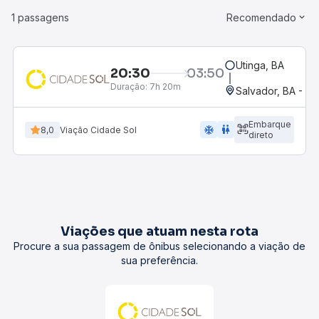
1 passagens
Recomendado
Utinga, BA
20:30
03:50
Duração:
7h 20m
Salvador, BA - Ro
Embarque
ac_unit
wc
8,0
Viação Cidade Sol
direto
Viações que atuam nesta rota
Procure a sua passagem de ônibus selecionando a viação de
sua preferência.