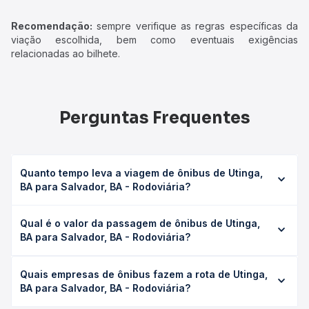
Recomendação:
sempre verifique as regras específicas da
viação escolhida, bem como eventuais exigências
relacionadas ao bilhete.
Perguntas Frequentes
Quanto tempo leva a viagem de ônibus de Utinga,
BA para Salvador, BA - Rodoviária?
A viagem de ônibus de Utinga, BA para Salvador, BA -
Qual é o valor da passagem de ônibus de Utinga,
Rodoviária leva em média 7h 20min, podendo variar
BA para Salvador, BA - Rodoviária?
conforme a viação, o tipo de serviço (convencional,
executivo ou leito) e as condições de tráfego. Na Quero
O preço da passagem de ônibus de Utinga, BA para
Passagem você consulta os horários disponíveis e vê a
Quais empresas de ônibus fazem a rota de Utinga,
Salvador, BA - Rodoviária custa em média R$ 141,75 e
duração exata de cada opção na data desejada.
BA para Salvador, BA - Rodoviária?
varia conforme a data da viagem, a empresa, o tipo de
poltrona e a antecedência da compra. Na Quero