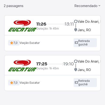
2 passagens
Recomendado
Vale Do Anari, RO
11:26
13:11
Duração:
1h 45m
Jaru, RO
Retirada
7,0
Viação Eucatur
guichê
Vale Do Anari, RO
17:25
19:10
Duração:
1h 45m
Jaru, RO
Retirada
7,0
Viação Eucatur
guichê