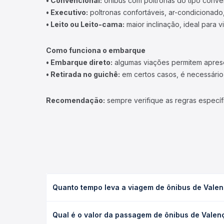
• Convencional:
ônibus com poltronas do tipo conve
• Executivo:
poltronas confortáveis, ar-condicionado,
• Leito ou Leito-cama:
maior inclinação, ideal para 
Como funciona o embarque
• Embarque direto:
algumas viações permitem apresen
• Retirada no guichê:
em certos casos, é necessário r
Recomendação:
sempre verifique as regras específ
Quanto tempo leva a viagem de ônibus de Valença
A viagem de ônibus de Valença do Piauí, PI - Rodov
Qual é o valor da passagem de ônibus de Valença
(convencional, executivo ou leito) e as condições