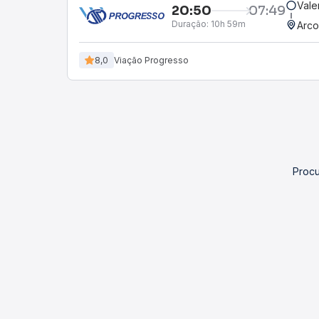
Vale
20:50
07:49
Duração:
10h 59m
Arco
8,0
Viação Progresso
Procu