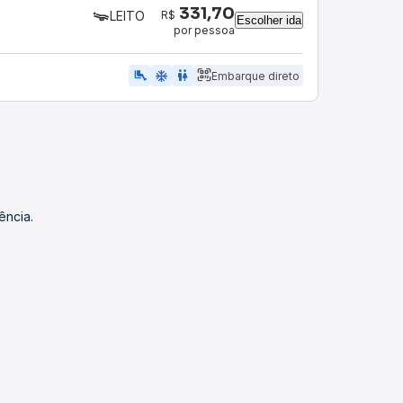
331,70
R$
LEITO
Escolher ida
por pessoa
airline_seat_legroom_extra
ac_unit
wc
Embarque direto
ência.