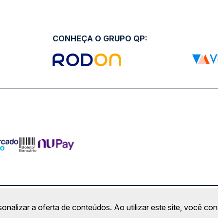
CONHEÇA O GRUPO QP:
ro Comercial Alphaville, Barueri - SP | CEP: 06453-038 | C
sonalizar a oferta de conteúdos. Ao utilizar este site, você c
Copyright 2026 © QueroPassagem.com.br