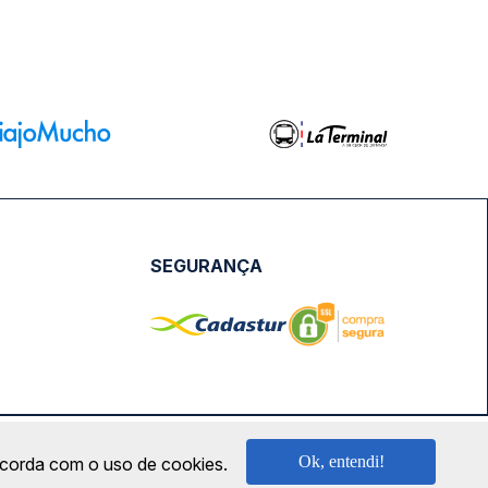
SEGURANÇA
NPJ: 18.087.991/0001-57 | saconibus@queropassagem.com.br
Ok, entendi!
oncorda com o uso de cookies.