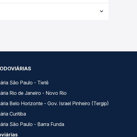
R$ 272,12 e varia conforme a data da viagem, a
ações em tempo real e garante a melhor oferta
ários variados ao longo do dia. Na Quero Passagem
lhor se encaixa na sua viagem.
ODOVIÁRIAS
ária São Paulo - Tietê
ária Rio de Janeiro - Novo Rio
ria Belo Horizonte - Gov. Israel Pinheiro (Tergip)
ria Curitiba
ária São Paulo - Barra Funda
viárias