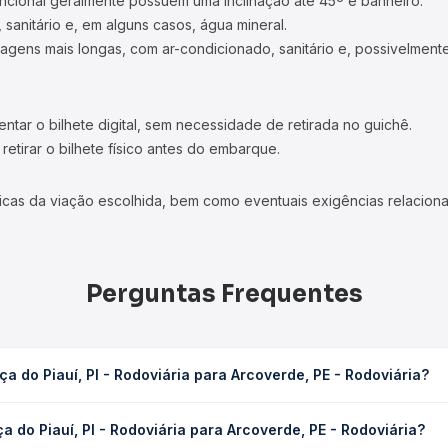
ncional geralmente possuem uma inclinação até 45º e banheiro.
 sanitário e, em alguns casos, água mineral.
viagens mais longas, com ar-condicionado, sanitário e, possivelmente
tar o bilhete digital, sem necessidade de retirada no guichê.
etirar o bilhete físico antes do embarque.
icas da viação escolhida, bem como eventuais exigências relaciona
Perguntas Frequentes
 do Piauí, PI - Rodoviária para Arcoverde, PE - Rodoviária?
iária para Arcoverde, PE - Rodoviária leva em média 11h 20min, pod
 do Piauí, PI - Rodoviária para Arcoverde, PE - Rodoviária?
 de tráfego. Na Quero Passagem você consulta os horários disponív