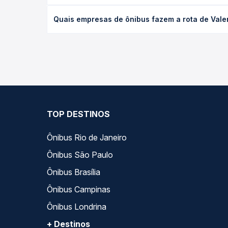
desejada.
O preço da passagem de ônibus de Valença do Piauí
Quais empresas de ônibus fazem a rota de Valenç
empresa, o tipo de poltrona e a antecedência da 
para o seu roteiro.
As viações Progresso operam o trecho de Valença d
você compara todas as opções — empresas, horário
TOP DESTINOS
Ônibus Rio de Janeiro
Ônibus São Paulo
Ônibus Brasília
Ônibus Campinas
Ônibus Londrina
+ Destinos