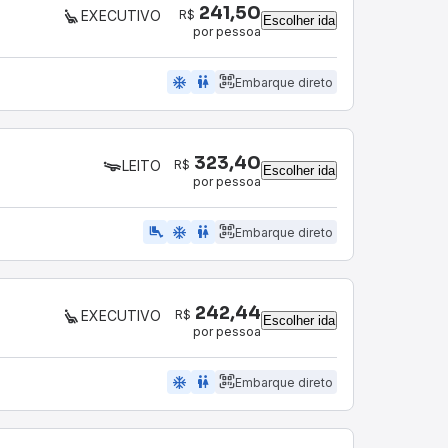
241,50
R$
EXECUTIVO
Escolher ida
por pessoa
ac_unit
wc
Embarque direto
323,40
R$
LEITO
Escolher ida
por pessoa
airline_seat_legroom_extra
ac_unit
wc
Embarque direto
242,44
R$
EXECUTIVO
Escolher ida
por pessoa
ac_unit
wc
Embarque direto