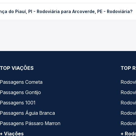
, PI - Rodoviária para Arcoverde, PE - Rodoviária custa em média 
a do Piauí, PI - Rodoviária para Arcoverde, PE - Rodoviária?
compra. Na Quero Passagem você compara os preços de todas as vi
o Piauí, PI - Rodoviária para Arcoverde, PE - Rodoviária, com hor
s, tipos de serviço e preços — em um só lugar e escolhe a que me
TOP VIAÇÕES
TOP R
Passagens Cometa
Rodovi
Passagens Gontijo
Rodovi
Passagens 1001
Rodoviá
Passagens Águia Branca
Rodoviá
Passagens Pássaro Marron
Rodovi
+ Viações
+ Rodo