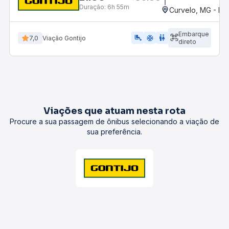
Duração:
6h 55m
Curvelo, MG - Ro
Embarque
airline_seat_legroom_extra
ac_unit
wc
7,0
Viação Gontijo
direto
Viações que atuam nesta rota
Procure a sua passagem de ônibus selecionando a viação de
sua preferência.