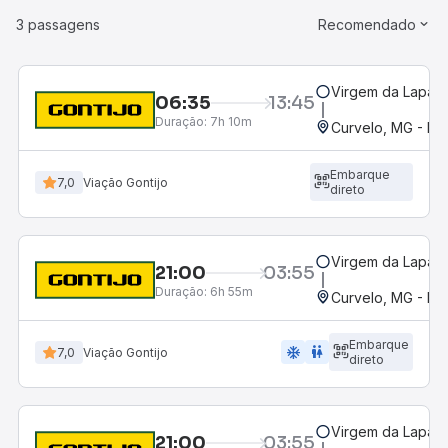
3 passagens
Recomendado
Virgem da Lapa,
06:35
13:45
Duração:
7h 10m
Curvelo, MG - Ro
Embarque
7,0
Viação Gontijo
direto
Virgem da Lapa,
21:00
03:55
Duração:
6h 55m
Curvelo, MG - Ro
Embarque
ac_unit
wc
7,0
Viação Gontijo
direto
Virgem da Lapa,
21:00
03:55