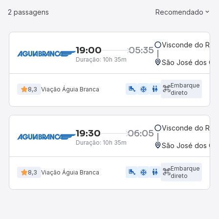
2 passagens
Recomendado
Visconde do Rio
19:00
05:35
Duração:
10h 35m
São José dos Cam
Embarque
airline_seat_legroom_extra
ac_unit
WC
8,3
Viação Águia Branca
direto
Visconde do Rio
19:30
06:05
Duração:
10h 35m
São José dos Cam
Embarque
airline_seat_legroom_extra
ac_unit
WC
8,3
Viação Águia Branca
direto