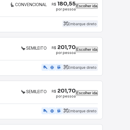
180,55
R$
CONVENCIONAL
Escolher ida
por pessoa
Embarque direto
201,70
R$
SEMILEITO
Escolher ida
por pessoa
airline_seat_legroom_extra
ac_unit
WC
Embarque direto
201,70
R$
SEMILEITO
Escolher ida
por pessoa
airline_seat_legroom_extra
ac_unit
WC
Embarque direto