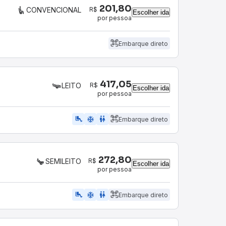
201,80
R$
CONVENCIONAL
Escolher ida
por pessoa
Embarque direto
417,05
R$
LEITO
Escolher ida
por pessoa
airline_seat_legroom_extra
ac_unit
wc
Embarque direto
272,80
R$
SEMILEITO
Escolher ida
por pessoa
airline_seat_legroom_extra
ac_unit
WC
Embarque direto