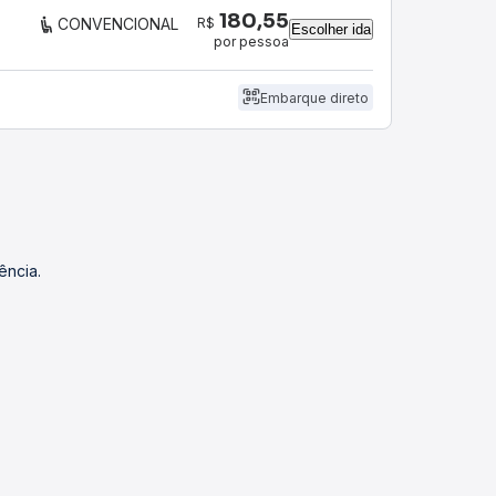
180,55
R$
CONVENCIONAL
Escolher ida
por pessoa
Embarque direto
ência.