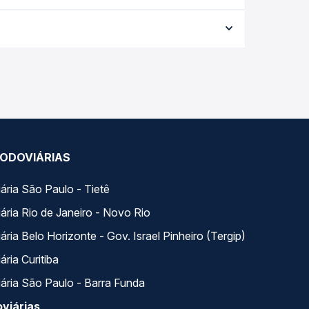
76,58 e varia conforme a data da viagem, a
ações em tempo real e garante a melhor oferta
rários variados ao longo do dia. Na Quero
e a que melhor se encaixa na sua viagem.
ODOVIÁRIAS
ária São Paulo - Tietê
ária Rio de Janeiro - Novo Rio
ria Belo Horizonte - Gov. Israel Pinheiro (Tergip)
ria Curitiba
ária São Paulo - Barra Funda
viárias