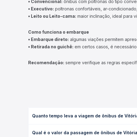
• Convencional:
ônibus com poltronas do tipo conve
• Executivo:
poltronas confortáveis, ar-condicionado,
• Leito ou Leito-cama:
maior inclinação, ideal para 
Como funciona o embarque
• Embarque direto:
algumas viações permitem apresen
• Retirada no guichê:
em certos casos, é necessário r
Recomendação:
sempre verifique as regras específ
Quanto tempo leva a viagem de ônibus de Vitór
A viagem de ônibus de Vitória da Conquista, BA - 
Qual é o valor da passagem de ônibus de Vitór
(convencional, executivo ou leito) e as condições