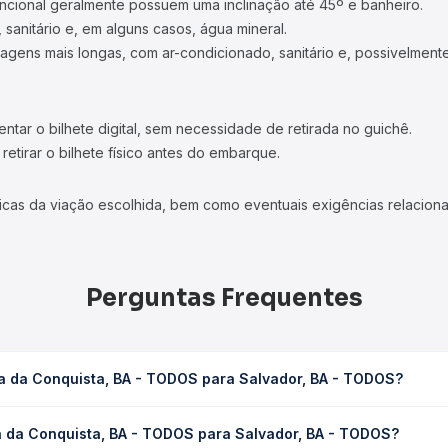
ncional geralmente possuem uma inclinação até 45º e banheiro.
 sanitário e, em alguns casos, água mineral.
viagens mais longas, com ar-condicionado, sanitário e, possivelmente
tar o bilhete digital, sem necessidade de retirada no guichê.
etirar o bilhete físico antes do embarque.
icas da viação escolhida, bem como eventuais exigências relaciona
Perguntas Frequentes
ia da Conquista, BA - TODOS para Salvador, BA - TODOS?
TODOS para Salvador, BA - TODOS leva em média 9h 15min, podendo 
ia da Conquista, BA - TODOS para Salvador, BA - TODOS?
 de tráfego. Na Quero Passagem você consulta os horários disponív