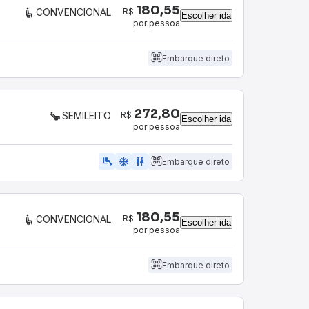
180,55
R$
CONVENCIONAL
Escolher ida
por pessoa
Embarque direto
272,80
R$
SEMILEITO
Escolher ida
por pessoa
airline_seat_legroom_extra
ac_unit
WC
Embarque direto
180,55
R$
CONVENCIONAL
Escolher ida
por pessoa
Embarque direto