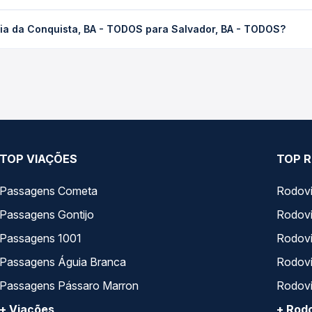
uista, BA - TODOS para Salvador, BA - TODOS custa em média R$ 2
ria da Conquista, BA - TODOS para Salvador, BA - TODOS?
compra. Na Quero Passagem você compara os preços de todas as vi
tória da Conquista, BA - TODOS para Salvador, BA - TODOS, com ho
, horários, tipos de serviço e preços — em um só lugar e escolh
TOP VIAÇÕES
TOP R
Passagens Cometa
Rodovi
Passagens Gontijo
Rodovi
Passagens 1001
Rodoviá
Passagens Águia Branca
Rodoviá
Passagens Pássaro Marron
Rodovi
+ Viações
+ Rodo