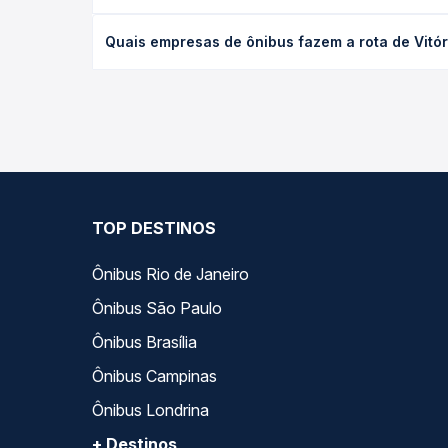
desejada.
O preço da passagem de ônibus de Vitória da Conq
Quais empresas de ônibus fazem a rota de Vitó
empresa, o tipo de poltrona e a antecedência da 
para o seu roteiro.
As viações Rota Transportes operam o trecho de Vi
Passagem você compara todas as opções — empresas
TOP DESTINOS
Ônibus Rio de Janeiro
Ônibus São Paulo
Ônibus Brasília
Ônibus Campinas
Ônibus Londrina
+ Destinos