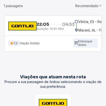
1 passagens
Recomendado
Vitória, ES - Rodo
22:05
04:53
Duração:
1d 6h 48m
Maceió, AL - Term
Embarque
7,0
Viação Gontijo
direto
Viações que atuam nesta rota
Procure a sua passagem de ônibus selecionando a viação de
sua preferência.