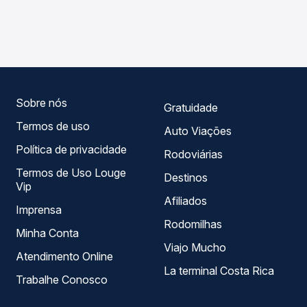
As viações Gontijo operam o trecho de Vitória, ES -
Passagem você compara os preços de todas as viações
TODOS para Maceió, AL - TODOS, com horários variados
em tempo real e garante a melhor oferta para o seu
ao longo do dia. Na Quero Passagem você compara todas
roteiro.
as opções — empresas, horários, tipos de serviço e
preços — em um só lugar e escolhe a que melhor se
encaixa na sua viagem.
Sobre nós
Gratuidade
Termos de uso
Auto Viações
Política de privacidade
Rodoviárias
Termos de Uso Louge
Destinos
Vip
Afiliados
Imprensa
Rodomilhas
Minha Conta
Viajo Mucho
Atendimento Online
La terminal Costa Rica
Trabalhe Conosco