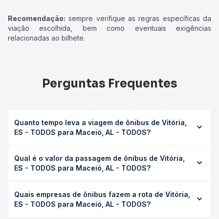
Recomendação:
sempre verifique as regras específicas da
viação escolhida, bem como eventuais exigências
relacionadas ao bilhete.
Perguntas Frequentes
Quanto tempo leva a viagem de ônibus de Vitória,
ES - TODOS para Maceió, AL - TODOS?
A viagem de ônibus de Vitória, ES - TODOS para Maceió,
Qual é o valor da passagem de ônibus de Vitória,
AL - TODOS leva em média 31h 18min, podendo variar
ES - TODOS para Maceió, AL - TODOS?
conforme a viação, o tipo de serviço (convencional,
executivo ou leito) e as condições de tráfego. Na Quero
O preço da passagem de ônibus de Vitória, ES - TODOS
Passagem você consulta os horários disponíveis e vê a
Quais empresas de ônibus fazem a rota de Vitória,
para Maceió, AL - TODOS custa em média R$ 337,27 e
duração exata de cada opção na data desejada.
ES - TODOS para Maceió, AL - TODOS?
varia conforme a data da viagem, a empresa, o tipo de
poltrona e a antecedência da compra. Na Quero