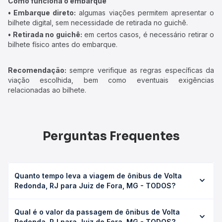
Como funciona o embarque
• Embarque direto:
algumas viações permitem apresentar o
bilhete digital, sem necessidade de retirada no guichê.
• Retirada no guichê:
em certos casos, é necessário retirar o
bilhete físico antes do embarque.
Recomendação:
sempre verifique as regras específicas da
viação escolhida, bem como eventuais exigências
relacionadas ao bilhete.
Perguntas Frequentes
Quanto tempo leva a viagem de ônibus de Volta
Redonda, RJ para Juiz de Fora, MG - TODOS?
A viagem de ônibus de Volta Redonda, RJ para Juiz de
Qual é o valor da passagem de ônibus de Volta
Fora, MG - TODOS leva em média 3h 54min, podendo
Redonda, RJ para Juiz de Fora, MG - TODOS?