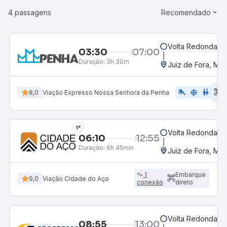
4 passagens
Recomendado
Volta Redonda, R
03:30
07:00
Duração:
3h 30m
Juiz de Fora, MG
E
airline_seat_legroom_extra
ac_unit
WC
8,0
Viação Expresso Nossa Senhora da Penha
d
1°
Volta Redonda, R
06:10
12:55
Duração:
6h 45min
Juiz de Fora, MG
1
Embarque
9,0
Viação Cidade do Aço
conexão
direto
Volta Redonda, R
08:55
13:00