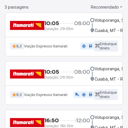
3 passagens
Recomendado
Votuporanga, SP
10:05
08:00
Duração:
21h 55m
Cuiabá, MT - Rod
Embarque
ac_unit
wc
8,3
Viação Expresso Itamarati
direto
Votuporanga, SP
10:05
08:00
Duração:
21h 55m
Cuiabá, MT - Rod
Embarque
airline_seat_legroom_extra
ac_unit
wc
8,3
Viação Expresso Itamarati
direto
Votuporanga, SP
16:50
12:00
Duração:
19h 10m
Cuiabá, MT - Rod