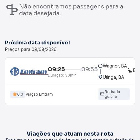
Não encontramos passagens para a
data desejada.
Próxima data disponível
Preços para 09/08/2026
Wagner, BA
09:25
09:55
EX
Duração:
30min
Utinga, BA
Retirada
6,0
Viação Emtram
guichê
Viações que atuam nesta rota