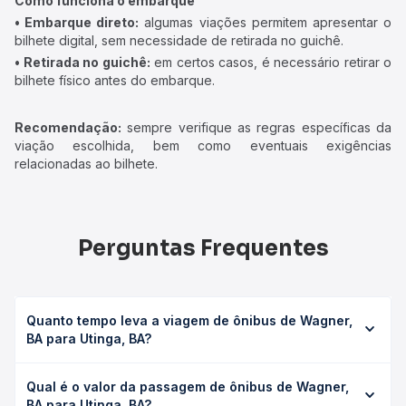
Como funciona o embarque
• Embarque direto:
algumas viações permitem apresentar o
bilhete digital, sem necessidade de retirada no guichê.
• Retirada no guichê:
em certos casos, é necessário retirar o
bilhete físico antes do embarque.
Recomendação:
sempre verifique as regras específicas da
viação escolhida, bem como eventuais exigências
relacionadas ao bilhete.
Perguntas Frequentes
Quanto tempo leva a viagem de ônibus de Wagner,
BA para Utinga, BA?
A viagem de ônibus de Wagner, BA para Utinga, BA leva
Qual é o valor da passagem de ônibus de Wagner,
em média 0h 30min, podendo variar conforme a viação, o
BA para Utinga, BA?