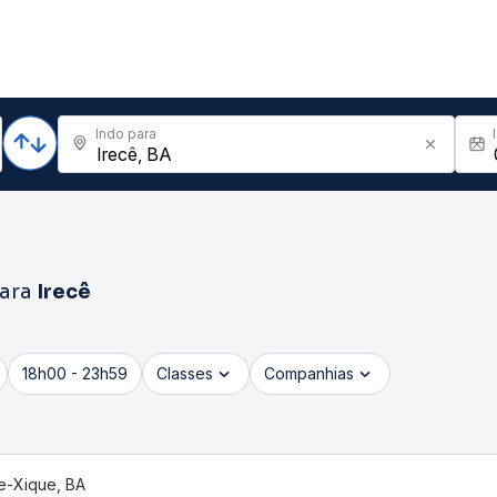
Indo para
ara
Irecê
18h00 - 23h59
Classes
Companhias
e-Xique, BA