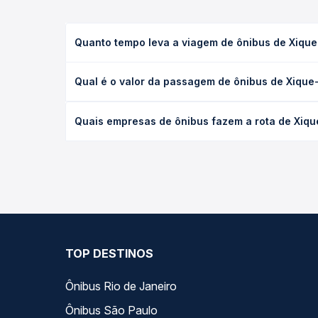
Quanto tempo leva a viagem de ônibus de Xique-
A viagem de ônibus de Xique-Xique, BA para Irecê, 
Qual é o valor da passagem de ônibus de Xique-
as condições de tráfego. Na Quero Passagem você 
O preço da passagem de ônibus de Xique-Xique, BA 
Quais empresas de ônibus fazem a rota de Xique
antecedência da compra. Na Quero Passagem você c
As viações Cidade Sol, Emtram operam o trecho de
opções — empresas, horários, tipos de serviço e p
TOP DESTINOS
Ônibus Rio de Janeiro
Ônibus São Paulo