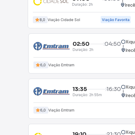
Duração:
2h
Irec
8,0
Viação Cidade Sol
Viação Favorita
Xiqu
02:50
04:50
Duração:
2h
Irec
6,0
Viação Emtram
Xiqu
13:35
16:30
Duração:
2h 55m
Irec
6,0
Viação Emtram
Xiqu
19:10
21:30