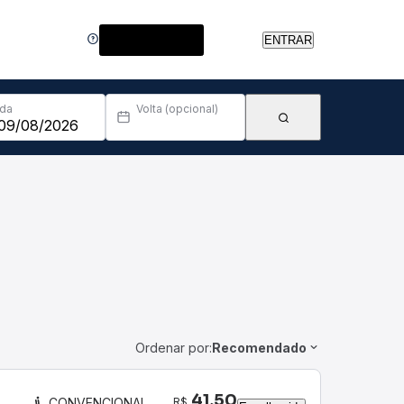
Central de Ajuda
ENTRAR
Ida
Volta (opcional)
Ordenar por:
Recomendado
41,50
R$
CONVENCIONAL