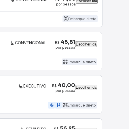
Escolher ida
por pessoa
Embarque direto
45,81
R$
CONVENCIONAL
Escolher ida
por pessoa
Embarque direto
40,00
R$
EXECUTIVO
Escolher ida
por pessoa
ac_unit
wc
Embarque direto
56,25
R$