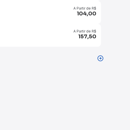
Pa
A Partir de R$
104,00
Ca
Dom
A Partir de R$
157,50
Be