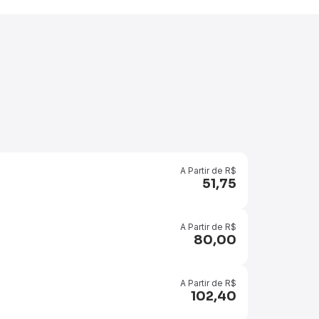
Be
A Partir de R$
51,75
Pa
San
A Partir de R$
80,00
Ca
Pa
A Partir de R$
102,40
Be