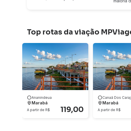
maioria 
Top rotas da viação MPViag
Ananindeua
Canaã Dos Caraj
Marabá
Marabá
119,00
A partir de R$
A partir de R$