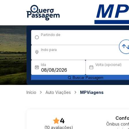
Partindo de
Indo para
Ida
Volta (opcional)
Buscar Passagem
Início
Auto Viações
MPViagens
Confo
4
Ônibus conf
(10 avaliações)