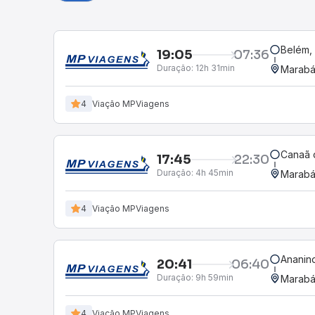
Belém, 
19:05
07:36
Duração:
12h 31min
Marabá
4
Viação MPViagens
Canaã 
17:45
22:30
Duração:
4h 45min
Marabá
4
Viação MPViagens
Ananind
20:41
06:40
Duração:
9h 59min
Marabá
4
Viação MPViagens