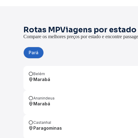
Rotas MPViagens por estado
Compare os melhores preços por estado e encontre passage
Pará
Belém
Marabá
Ananindeua
Marabá
Castanhal
Paragominas