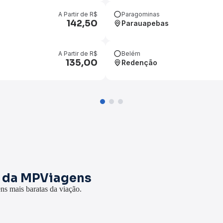
Paragominas
A Partir de R$
142,50
Parauapebas
Belém
A Partir de R$
135,00
Redenção
s da MPViagens
ns mais baratas da viação.