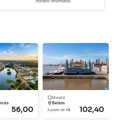
horário informado.
Marabá
inas
Belém
56,00
102,40
A partir de R$