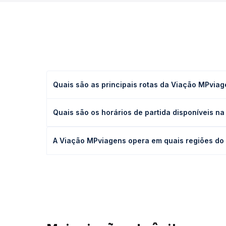
Quais são as principais rotas da Viação MPvia
A Viação MPviagens opera diversas rotas, incluind
Quais são os horários de partida disponíveis n
Sul, como de Curitiba a Porto Alegre. Reserve su
A Viação MPviagens opera com saídas ao longo do d
A Viação MPviagens opera em quais regiões do 
de horários e garantir seu assento com antecedênc
A Viação MPviagens opera principalmente nas regiõ
informações ou para comprar sua passagem com a