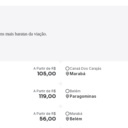
ns mais baratas da viação.
Canaã Dos Carajás
A Partir de R$
105,00
Marabá
Belém
A Partir de R$
119,00
Paragominas
Marabá
A Partir de R$
56,00
Belém