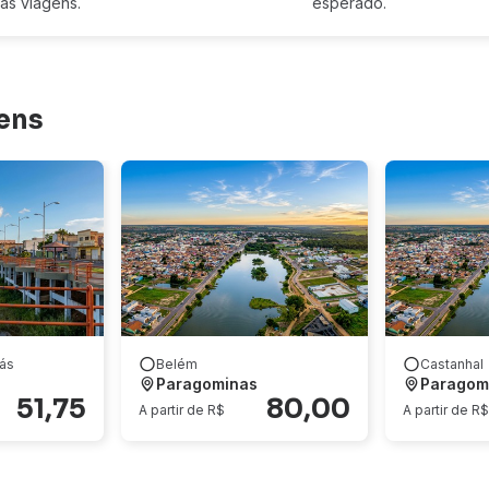
das viagens.
esperado.
ens
ás
Belém
Castanhal
Paragominas
Paragom
51,75
80,00
A partir de R$
A partir de R$