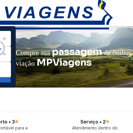
passagem
Compre sua
de ônibus
MPViagens
viação
rto • 3
Serviço • 2
ortável para a
Atendimento dentro do