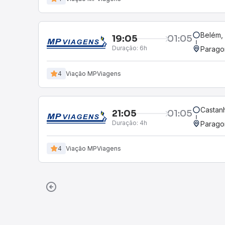
Belém, 
19:05
01:05
Duração:
6h
Parago
4
Viação MPViagens
Castanh
21:05
01:05
Duração:
4h
Parago
4
Viação MPViagens