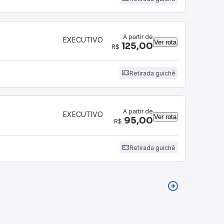
A partir de
EXECUTIVO
Ver rota
125,00
R$
Retirada guichê
4
A partir de
EXECUTIVO
Ver rota
95,00
R$
Retirada guichê
4